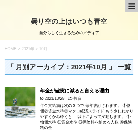
曇り空の上はいつも青空
自分らしく生きるためのメディア
HOME
>
2021年
>
10月
「 月別アーカイブ：2021年10月 」 一覧
年金が確実に減ると言える理由
2021/10/29
-
投資
年金支給額は次の３つで 毎年改訂されます。 ①物
価②賃金水準③マクロ経済スライド もう少しわかり
やすくかみ砕くと、 以下によって変動します。 ①
物価水準 ②賃金水準 ③保険料を納める人数 ④保険
料の金 …