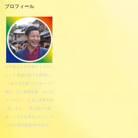
プロフィール
小中高大と15年間キャプテン
として 青春の全てを野球に。
人材大手企業 I ベンチャー I
独立。主に採用支援 ・オンラ
インサロン、たまに大学で登
壇します。「私は私が大好
き」って人を増やしたい！メ
ルマガ毎日配信4年半以上。