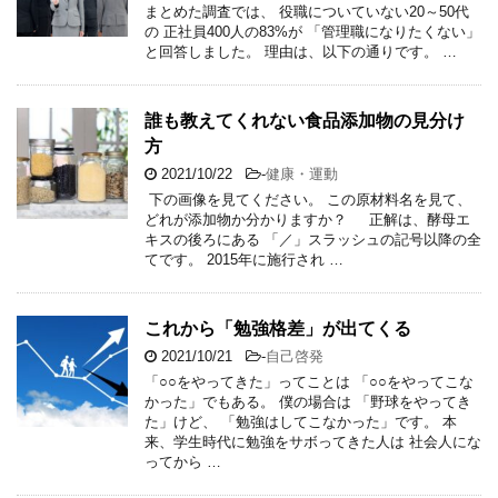
まとめた調査では、 役職についていない20～50代
の 正社員400人の83%が 「管理職になりたくない」
と回答しました。 理由は、以下の通りです。 …
誰も教えてくれない食品添加物の見分け
方
2021/10/22
-
健康・運動
下の画像を見てください。 この原材料名を見て、
どれが添加物か分かりますか？ 正解は、酵母エ
キスの後ろにある 「／」スラッシュの記号以降の全
てです。 2015年に施行され …
これから「勉強格差」が出てくる
2021/10/21
-
自己啓発
「○○をやってきた」ってことは 「○○をやってこな
かった」でもある。 僕の場合は 「野球をやってき
た」けど、 「勉強はしてこなかった」です。 本
来、学生時代に勉強をサボってきた人は 社会人にな
ってから …