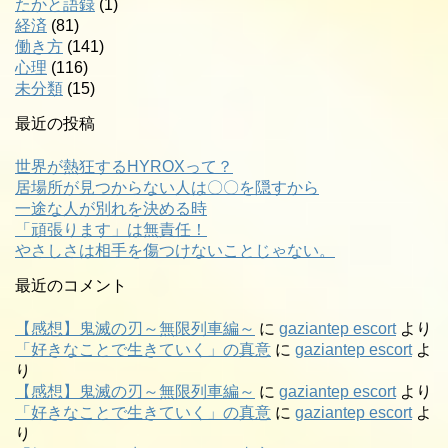
たかと語録
(1)
経済
(81)
働き方
(141)
心理
(116)
未分類
(15)
最近の投稿
世界が熱狂するHYROXって？
居場所が見つからない人は〇〇を隠すから
一途な人が別れを決める時
「頑張ります」は無責任！
やさしさは相手を傷つけないことじゃない。
最近のコメント
【感想】鬼滅の刃～無限列車編～
に
gaziantep escort
より
「好きなことで生きていく」の真意
に
gaziantep escort
よ
り
【感想】鬼滅の刃～無限列車編～
に
gaziantep escort
より
「好きなことで生きていく」の真意
に
gaziantep escort
よ
り