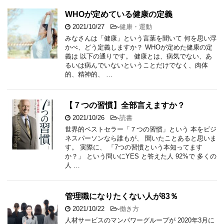
WHOが定めている健康の定義
2021/10/27
-
健康・運動
みなさんは「健康」という言葉を聞いて 何を思い浮
かべ、どう定義しますか？ WHOが定めた健康の定
義は 以下の通りです。 健康とは、病気でない、あ
るいは病んでいないということだけでなく、肉体
的、精神的、 …
【７つの習慣】全部言えますか？
2021/10/26
-
読書
世界的ベストセラー「７つの習慣」という 本をビジ
ネスパーソンなら誰もが、 聞いたことあると思いま
す。 実際に、 「7つの習慣という本知ってます
か？」 という問いにYES と答えた人 92%で 多くの
人 …
管理職になりたくない人が83％
2021/10/22
-
働き方
人材サービスのマンパワーグループが 2020年3月に