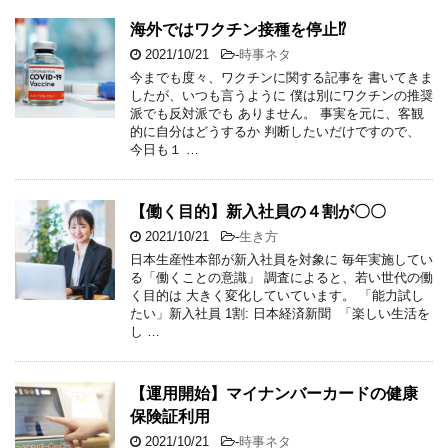
海外ではワクチン接種を停止⁉
2021/10/21
-
時事ネタ
今までも度々、ワクチンに関する記事を 書いてきま
したが、いつも言うように 僕は別にワクチンの推奨
派でも反対派でも ありません。 事実を元に、客観
的に自分はどうするか 判断したいだけですので、
今日も１ …
【働く目的】新入社員の４割が〇〇
2021/10/21
-
生き方
日本生産性本部が新入社員を対象に 毎年実施してい
る「働くことの意識」 調査によると、若い世代の働
く目的は 大きく変化していています。 「能力試し
たい」新入社員 1割: 日本経済新聞 「楽しい生活を
し …
【運用開始】マイナンバーカードの健康
保険証利用
2021/10/21
-
時事ネタ