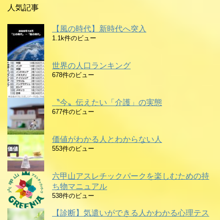
人気記事
【風の時代】新時代へ突入
1.1k件のビュー
世界の人口ランキング
678件のビュー
〝今〟伝えたい「介護」の実態
677件のビュー
価値がわかる人とわからない人
553件のビュー
六甲山アスレチックパークを楽しむための持
ち物マニュアル
538件のビュー
【診断】気遣いができる人かわかる心理テス