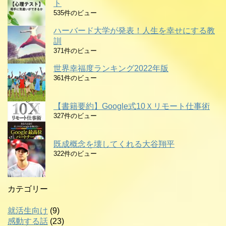
ト
535件のビュー
ハーバード大学が発表！人生を幸せにする教
訓
371件のビュー
世界幸福度ランキング2022年版
361件のビュー
【書籍要約】Google式10Ｘリモート仕事術
327件のビュー
既成概念を壊してくれる大谷翔平
322件のビュー
カテゴリー
就活生向け
(9)
感動する話
(23)