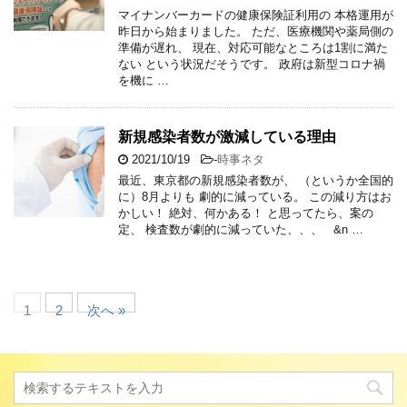
マイナンバーカードの健康保険証利用の 本格運用が
昨日から始まりました。 ただ、医療機関や薬局側の
準備が遅れ、 現在、対応可能なところは1割に満た
ない という状況だそうです。 政府は新型コロナ禍
を機に …
新規感染者数が激減している理由
2021/10/19
-
時事ネタ
最近、東京都の新規感染者数が、 （というか全国的
に）8月よりも 劇的に減っている。 この減り方はお
かしい！ 絶対、何かある！ と思ってたら、案の
定、 検査数が劇的に減っていた、、、 &n …
1
2
次へ »