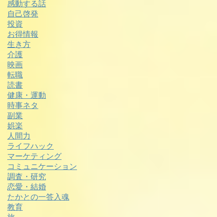
感動する話
自己啓発
投資
お得情報
生き方
介護
映画
転職
読書
健康・運動
時事ネタ
副業
娯楽
人間力
ライフハック
マーケティング
コミュニケーション
調査・研究
恋愛・結婚
たかとの一答入魂
教育