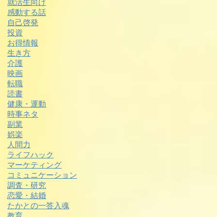
就活生向け
感動する話
自己啓発
投資
お得情報
生き方
介護
映画
転職
読書
健康・運動
時事ネタ
副業
娯楽
人間力
ライフハック
マーケティング
コミュニケーション
調査・研究
恋愛・結婚
たかとの一答入魂
教育