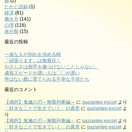
旅
(2)
たかと語録
(1)
経済
(81)
働き方
(141)
心理
(116)
未分類
(15)
最近の投稿
一途な人が別れを決める時
「頑張ります」は無責任！
やさしさは相手を傷つけないことじゃない。
成長スピードが遅い人は〇〇が遅い
学ばない親に育てられる不幸な子供たち
最近のコメント
【感想】鬼滅の刃～無限列車編～
に
gaziantep escort
より
「好きなことで生きていく」の真意
に
gaziantep escort
よ
り
【感想】鬼滅の刃～無限列車編～
に
gaziantep escort
より
「好きなことで生きていく」の真意
に
gaziantep escort
よ