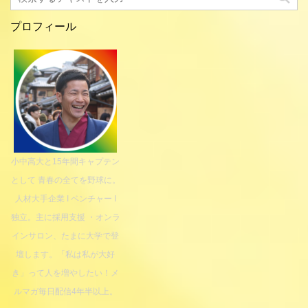
プロフィール
小中高大と15年間キャプテン
として 青春の全てを野球に。
人材大手企業 I ベンチャー I
独立。主に採用支援 ・オンラ
インサロン、たまに大学で登
壇します。「私は私が大好
き」って人を増やしたい！メ
ルマガ毎日配信4年半以上。