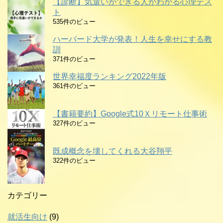
【診断】気遣いができる人かわかる心理テス
ト
535件のビュー
ハーバード大学が発表！人生を幸せにする教
訓
371件のビュー
世界幸福度ランキング2022年版
361件のビュー
【書籍要約】Google式10Ｘリモート仕事術
327件のビュー
既成概念を壊してくれる大谷翔平
322件のビュー
カテゴリー
就活生向け
(9)