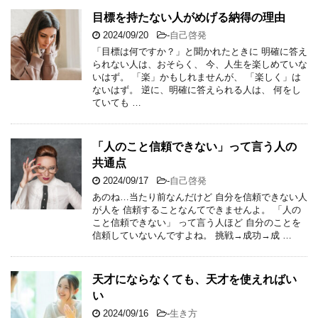
目標を持たない人がめげる納得の理由
2024/09/20
-
自己啓発
「目標は何ですか？」と聞かれたときに 明確に答え
られない人は、おそらく、 今、人生を楽しめていな
いはず。 「楽」かもしれませんが、 「楽しく」は
ないはず。 逆に、明確に答えられる人は、 何をし
ていても …
「人のこと信頼できない」って言う人の
共通点
2024/09/17
-
自己啓発
あのね…当たり前なんだけど 自分を信頼できない人
が人を 信頼することなんてできませんよ。 「人の
こと信頼できない」 って言う人ほど 自分のことを
信頼していないんですよね。 挑戦→成功→成 …
天才にならなくても、天才を使えればい
い
2024/09/16
-
生き方