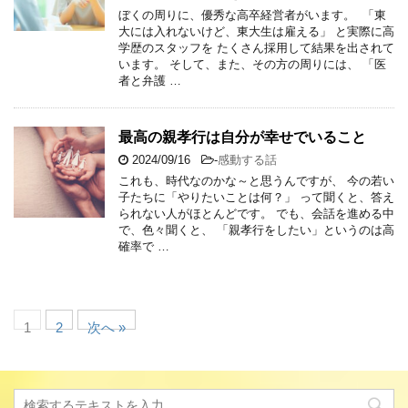
ぼくの周りに、優秀な高卒経営者がいます。 「東
大には入れないけど、東大生は雇える」 と実際に高
学歴のスタッフを たくさん採用して結果を出されて
います。 そして、また、その方の周りには、 「医
者と弁護 …
最高の親孝行は自分が幸せでいること
2024/09/16
-
感動する話
これも、時代なのかな～と思うんですが、 今の若い
子たちに「やりたいことは何？」 って聞くと、答え
られない人がほとんどです。 でも、会話を進める中
で、色々聞くと、 「親孝行をしたい」というのは高
確率で …
1
2
次へ »