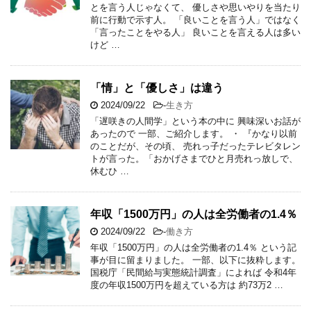
とを言う人じゃなくて、 優しさや思いやりを当たり
前に行動で示す人。 「良いことを言う人」ではなく
「言ったことをやる人」 良いことを言える人は多い
けど …
「情」と「優しさ」は違う
2024/09/22
-
生き方
「遅咲きの人間学」という本の中に 興味深いお話が
あったので 一部、ご紹介します。 ・ 『かなり以前
のことだが、その頃、 売れっ子だったテレビタレン
トが言った。「おかげさまでひと月売れっ放しで、
休むひ …
年収「1500万円」の人は全労働者の1.4％
2024/09/22
-
働き方
年収「1500万円」の人は全労働者の1.4％ という記
事が目に留まりました。 一部、以下に抜粋します。
国税庁「民間給与実態統計調査」によれば 令和4年
度の年収1500万円を超えている方は 約73万2 …