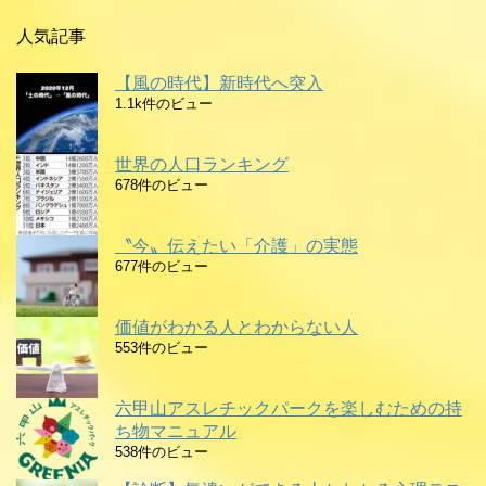
人気記事
【風の時代】新時代へ突入
1.1k件のビュー
世界の人口ランキング
678件のビュー
〝今〟伝えたい「介護」の実態
677件のビュー
価値がわかる人とわからない人
553件のビュー
六甲山アスレチックパークを楽しむための持
ち物マニュアル
538件のビュー