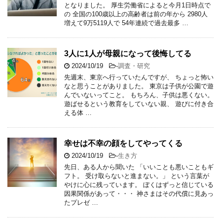
となりました。 厚生労働省によると今月1日時点で
の 全国の100歳以上の高齢者は前の年から 2980人
増えて9万5119人で 54年連続で過去最多 …
3人に1人が母親になって後悔してる
2024/10/19
-
調査・研究
先週末、東京へ行っていたんですが、 ちょっと怖い
なと思うことがありました。 東京は子供が公園で遊
んでいないってこと。 もちろん、子供は悪くない。
遊ばせるという教育をしていない親、 遊びに付き合
える体 …
幸せは不幸の顔をしてやってくる
2024/10/19
-
生き方
先日、ある人から聞いた 「いいことも悪いこともギ
フト。 受け取らないと進まない。」 という言葉が
やけに心に残っています。 ぼくはずっと信じている
因果関係があって・・・ 神さまはその代償に見あっ
たプレゼ …