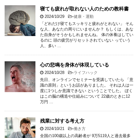
寝ても疲れが取れない人のための教科書
2024/10/29
-
健康・運動
「どれだけ寝てもスッキリと疲れがとれない」 そん
な人、あなたの周りにいませんか？ もしくは、あな
た自身がそうかもしれませんね。 体の休養はしてい
るのに 頭の疲労がリセットされていない っていう
人、多い …
心の悲鳴を身体が体現している
2024/10/28
-
ライフハック
先日、オンラインでセミナーを受講していたら 「意
識の原則」というお話がありました。 それは人は一
度に1つしか意識できない ということでした。 ぼく
はこの脳の構造や仕組みについて 22歳のときに12
万円 …
残業に対する考え方
2024/10/21
-
働き方
全国の100歳以上の高齢者が 9万5119人と過去最多