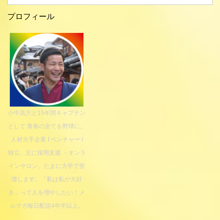
プロフィール
小中高大と15年間キャプテン
として 青春の全てを野球に。
人材大手企業 I ベンチャー I
独立。主に採用支援 ・オンラ
インサロン、たまに大学で登
壇します。「私は私が大好
き」って人を増やしたい！メ
ルマガ毎日配信4年半以上。