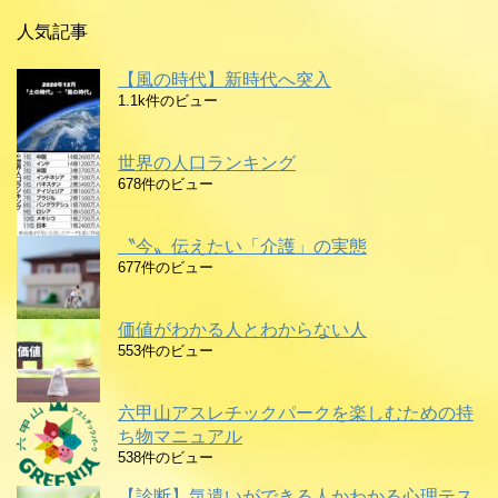
人気記事
【風の時代】新時代へ突入
1.1k件のビュー
世界の人口ランキング
678件のビュー
〝今〟伝えたい「介護」の実態
677件のビュー
価値がわかる人とわからない人
553件のビュー
六甲山アスレチックパークを楽しむための持
ち物マニュアル
538件のビュー
【診断】気遣いができる人かわかる心理テス