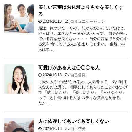
美しい言葉はお化粧よりも女を美しくす
る
2024/10/18
-
コミュニケーション
最近、気づいた！ いや、前からわかっていたけど、
やっぱり、エネルギー値が低い人って、 自身が発し
ている言葉が良くない・・・ 自分の言葉で自分のや
る気を 奪っている人があまりにも多い。 当然、本
人は気 …
可愛げがある人は〇〇〇る人
2024/10/18
-
自己啓発
可愛い人や可愛がられる人、人気者って、 気づける
人なんだと思う。 相手にしてもらったことのおかげ
で 「嬉しいんだ」 「楽しいんだ」 「幸せなんだ」
ってことに気づける人は ステキな笑顔を見せる。
だか …
人に依存してもいても楽しくない
2024/10/13
-
自己啓発