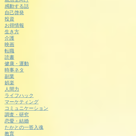
感動する話
自己啓発
投資
お得情報
生き方
介護
映画
転職
読書
健康・運動
時事ネタ
副業
娯楽
人間力
ライフハック
マーケティング
コミュニケーション
調査・研究
恋愛・結婚
たかとの一答入魂
教育