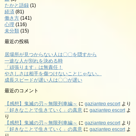
たかと語録
(1)
経済
(81)
働き方
(141)
心理
(116)
未分類
(15)
最近の投稿
居場所が見つからない人は〇〇を隠すから
一途な人が別れを決める時
「頑張ります」は無責任！
やさしさは相手を傷つけないことじゃない。
成長スピードが遅い人は〇〇が遅い
最近のコメント
【感想】鬼滅の刃～無限列車編～
に
gaziantep escort
より
「好きなことで生きていく」の真意
に
gaziantep escort
よ
り
【感想】鬼滅の刃～無限列車編～
に
gaziantep escort
より
「好きなことで生きていく」の真意
に
gaziantep escort
よ
り