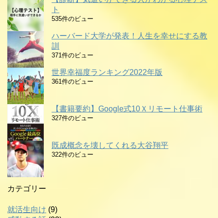
ト
535件のビュー
ハーバード大学が発表！人生を幸せにする教
訓
371件のビュー
世界幸福度ランキング2022年版
361件のビュー
【書籍要約】Google式10Ｘリモート仕事術
327件のビュー
既成概念を壊してくれる大谷翔平
322件のビュー
カテゴリー
就活生向け
(9)