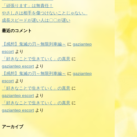
「頑張ります」は無責任！
やさしさは相手を傷つけないことじゃない。
成長スピードが遅い人は〇〇が遅い
最近のコメント
【感想】鬼滅の刃～無限列車編～
に
gaziantep
escort
より
「好きなことで生きていく」の真意
に
gaziantep escort
より
【感想】鬼滅の刃～無限列車編～
に
gaziantep
escort
より
「好きなことで生きていく」の真意
に
gaziantep escort
より
「好きなことで生きていく」の真意
に
gaziantep escort
より
アーカイブ