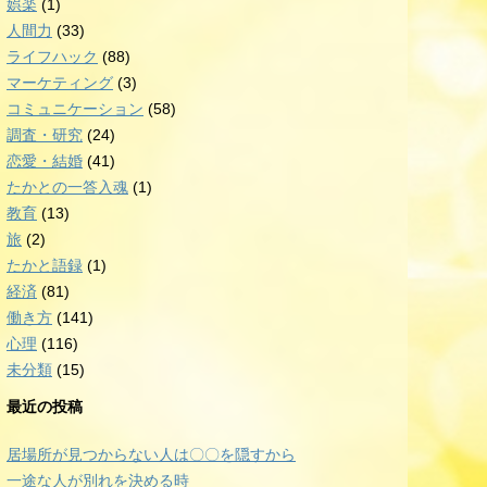
娯楽
(1)
人間力
(33)
ライフハック
(88)
マーケティング
(3)
コミュニケーション
(58)
調査・研究
(24)
恋愛・結婚
(41)
たかとの一答入魂
(1)
教育
(13)
旅
(2)
たかと語録
(1)
経済
(81)
働き方
(141)
心理
(116)
未分類
(15)
最近の投稿
居場所が見つからない人は〇〇を隠すから
一途な人が別れを決める時