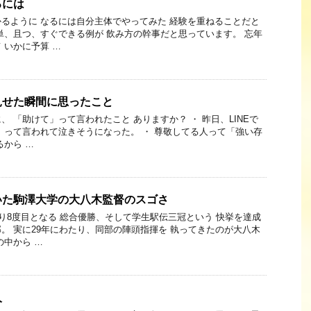
るには
るように なるには自分主体でやってみた 経験を重ねることだと
単、且つ、すぐできる例が 飲み方の幹事だと思っています。 忘年
 いかに予算 …
見せた瞬間に思ったこと
 「助けて」って言われたこと ありますか？ ・ 昨日、LINEで
 って言われて泣きそうになった。 ・ 尊敬してる人って「強い存
るから …
いた駒澤大学の大八木監督のスゴさ
ぶり8度目となる 総合優勝、そして学生駅伝三冠という 快挙を達成
。 実に29年にわたり、同部の陣頭指揮を 執ってきたのが大八木
の中から …
人