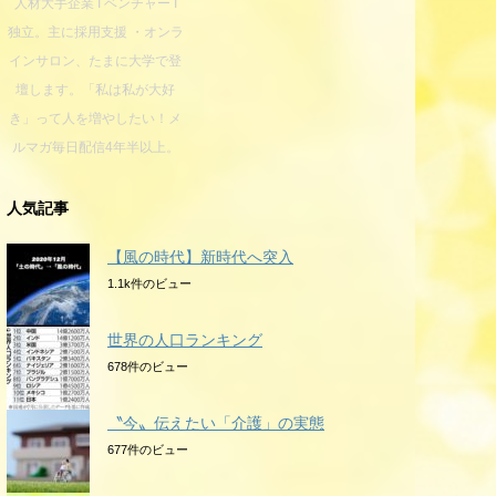
人材大手企業 I ベンチャー I
独立。主に採用支援 ・オンラ
インサロン、たまに大学で登
壇します。「私は私が大好
き」って人を増やしたい！メ
ルマガ毎日配信4年半以上。
人気記事
【風の時代】新時代へ突入
1.1k件のビュー
世界の人口ランキング
678件のビュー
〝今〟伝えたい「介護」の実態
677件のビュー