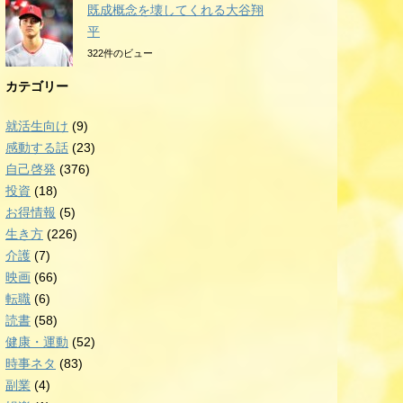
既成概念を壊してくれる大谷翔
平
322件のビュー
カテゴリー
就活生向け
(9)
感動する話
(23)
自己啓発
(376)
投資
(18)
お得情報
(5)
生き方
(226)
介護
(7)
映画
(66)
転職
(6)
読書
(58)
健康・運動
(52)
時事ネタ
(83)
副業
(4)