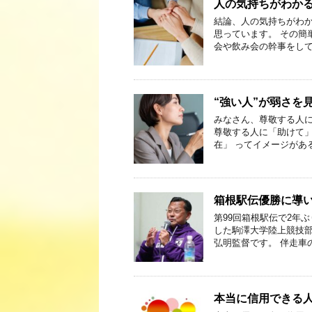
人の気持ちがわか
結論、人の気持ちがわか
思っています。 その簡
会や飲み会の幹事をして
“強い人”が弱さを
みなさん、尊敬する人に、
尊敬する人に「助けて」
在」 ってイメージがあ
箱根駅伝優勝に導
第99回箱根駅伝で2年
した駒澤大学陸上競技部
弘明監督です。 伴走車
本当に信用できる