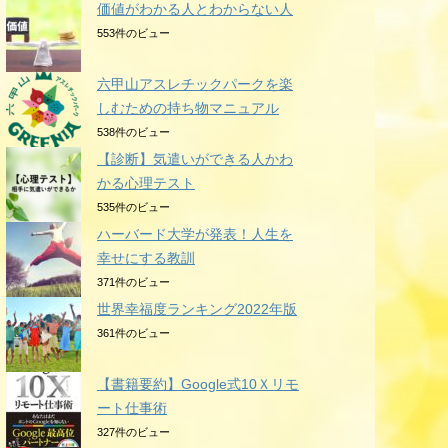
価値がわかる人とわからない人
553件のビュー
六甲山アスレチックパークを楽
しむための持ち物マニュアル
538件のビュー
【診断】気遣いができる人かわ
かる心理テスト
535件のビュー
ハーバード大学が発表！人生を
幸せにする教訓
371件のビュー
世界幸福度ランキング2022年版
361件のビュー
【書籍要約】Google式10Ｘリモ
ート仕事術
327件のビュー