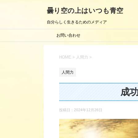
曇り空の上はいつも青空
自分らしく生きるためのメディア
お問い合わせ
HOME
>
人間力
>
人間力
成
投稿日：
2024年12月26日