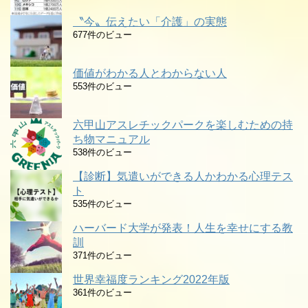
〝今〟伝えたい「介護」の実態
677件のビュー
価値がわかる人とわからない人
553件のビュー
六甲山アスレチックパークを楽しむための持
ち物マニュアル
538件のビュー
【診断】気遣いができる人かわかる心理テス
ト
535件のビュー
ハーバード大学が発表！人生を幸せにする教
訓
371件のビュー
世界幸福度ランキング2022年版
361件のビュー