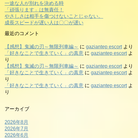
一途な人が別れを決める時
「頑張ります」は無責任！
やさしさは相手を傷つけないことじゃない。
成長スピードが遅い人は〇〇が遅い
最近のコメント
【感想】鬼滅の刃～無限列車編～
に
gaziantep escort
より
「好きなことで生きていく」の真意
に
gaziantep escort
よ
り
【感想】鬼滅の刃～無限列車編～
に
gaziantep escort
より
「好きなことで生きていく」の真意
に
gaziantep escort
よ
り
「好きなことで生きていく」の真意
に
gaziantep escort
よ
り
アーカイブ
2026年8月
2026年7月
2026年6月