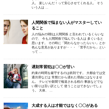
人。 楽しいんだ！って安心させてくれる人。 そう
いう人は …
人間関係で悩まない人がマスターしてい
ること
人の悩みの9割は人間関係 と言われているくらいな
ので、 今も人間関係で悩んでいる人は 多くいると
思います。 その時に「関わらなかったらいい」とか
色んな意見がありますが・・・ 「苦手だから」とい
って …
遅刻常習犯は〇〇が甘い
約束の時間を厳守するのは鉄則です。 大都会では交
通渋滞などは 常態だから遅れた理由にはなりませ
ん。 テレビや新聞で報道される程の 事故などでな
い限りは言い訳として 使うことはできないでしょ
う。 大体、 …
大成する人は才能ではなく〇〇がある