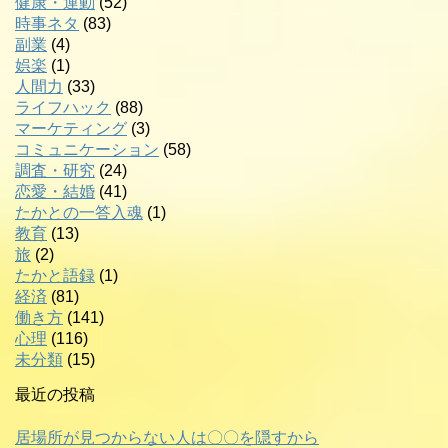
健康・運動
(52)
時事ネタ
(83)
副業
(4)
娯楽
(1)
人間力
(33)
ライフハック
(88)
マーケティング
(3)
コミュニケーション
(58)
調査・研究
(24)
恋愛・結婚
(41)
たかとの一答入魂
(1)
教育
(13)
旅
(2)
たかと語録
(1)
経済
(81)
働き方
(141)
心理
(116)
未分類
(15)
最近の投稿
居場所が見つからない人は〇〇を隠すから