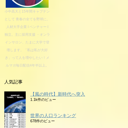
小中高大と15年間キャプテン
として 青春の全てを野球に。
人材大手企業 I ベンチャー I
独立。主に採用支援 ・オンラ
インサロン、たまに大学で登
壇します。「私は私が大好
き」って人を増やしたい！メ
ルマガ毎日配信4年半以上。
人気記事
【風の時代】新時代へ突入
1.1k件のビュー
世界の人口ランキング
678件のビュー