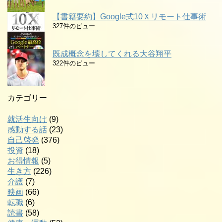
【書籍要約】Google式10Ｘリモート仕事術
327件のビュー
既成概念を壊してくれる大谷翔平
322件のビュー
カテゴリー
就活生向け
(9)
感動する話
(23)
自己啓発
(376)
投資
(18)
お得情報
(5)
生き方
(226)
介護
(7)
映画
(66)
転職
(6)
読書
(58)