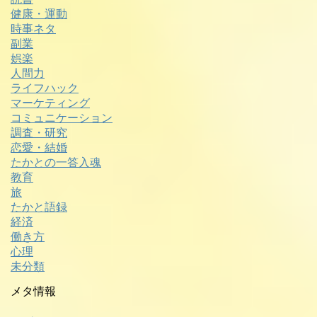
健康・運動
時事ネタ
副業
娯楽
人間力
ライフハック
マーケティング
コミュニケーション
調査・研究
恋愛・結婚
たかとの一答入魂
教育
旅
たかと語録
経済
働き方
心理
未分類
メタ情報