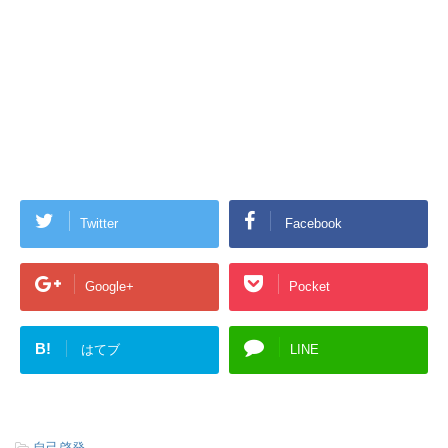
Twitter
Facebook
Google+
Pocket
B!
はてブ
LINE
-
自己啓発