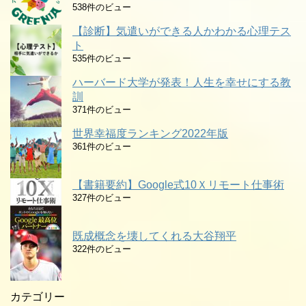
538件のビュー
【診断】気遣いができる人かわかる心理テス
ト
535件のビュー
ハーバード大学が発表！人生を幸せにする教
訓
371件のビュー
世界幸福度ランキング2022年版
361件のビュー
【書籍要約】Google式10Ｘリモート仕事術
327件のビュー
既成概念を壊してくれる大谷翔平
322件のビュー
カテゴリー