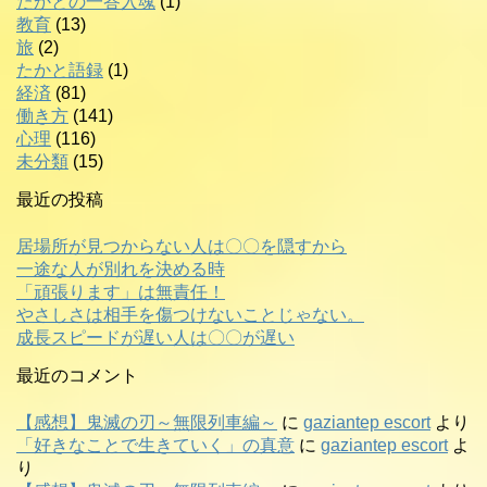
たかとの一答入魂
(1)
教育
(13)
旅
(2)
たかと語録
(1)
経済
(81)
働き方
(141)
心理
(116)
未分類
(15)
最近の投稿
居場所が見つからない人は〇〇を隠すから
一途な人が別れを決める時
「頑張ります」は無責任！
やさしさは相手を傷つけないことじゃない。
成長スピードが遅い人は〇〇が遅い
最近のコメント
【感想】鬼滅の刃～無限列車編～
に
gaziantep escort
より
「好きなことで生きていく」の真意
に
gaziantep escort
よ
り