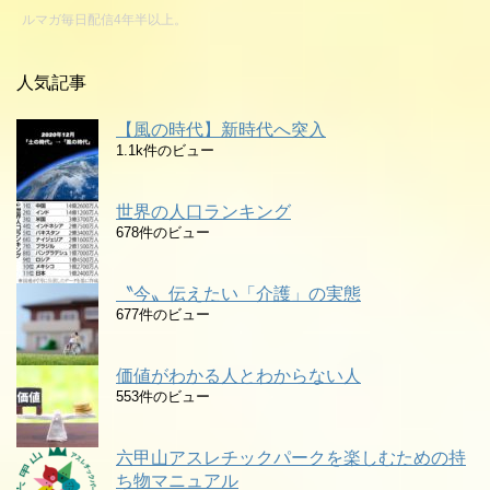
ルマガ毎日配信4年半以上。
人気記事
【風の時代】新時代へ突入
1.1k件のビュー
世界の人口ランキング
678件のビュー
〝今〟伝えたい「介護」の実態
677件のビュー
価値がわかる人とわからない人
553件のビュー
六甲山アスレチックパークを楽しむための持
ち物マニュアル