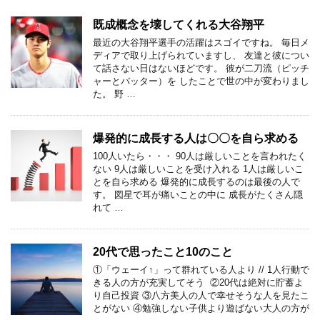
既成概念を壊してくれる大谷翔平
最近の大谷翔平選手の活躍はスゴイですね。 毎日メ
ディアで取り上げられていますし、 友達と彼につい
て話さない日はないほどです。 彼が二刀流（ピッチ
ャーとバッター）を したことで世の中が変わりまし
た。 野 …
爆発的に成長する人は〇〇を自ら求める
100人いたら・・・ 90人は厳しいことを言われたく
ない 9人は厳しいことを受け入れる 1人は厳しいこ
とを自ら求める 爆発的に成長するのは最後の人で
す。 図星で耳が痛いことの中に 成長がたくさん隠
れて …
20代で思ったこと10のこと
①「ウェーイ↑」って群れている人より // 1人行動で
きる人の方が充実してそう ②20代は絶対に貯蓄よ
り自己投資 ③八方美人の人で幸せそうな人を見たこ
とがない ④勉強しない子供より遊ばない大人の方が