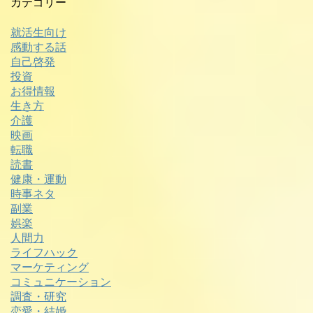
カテゴリー
就活生向け
感動する話
自己啓発
投資
お得情報
生き方
介護
映画
転職
読書
健康・運動
時事ネタ
副業
娯楽
人間力
ライフハック
マーケティング
コミュニケーション
調査・研究
恋愛・結婚