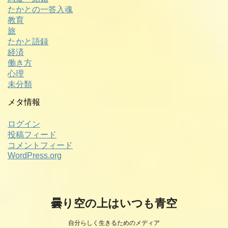
たかとの一答入魂
教育
旅
たかと語録
経済
働き方
心理
未分類
メタ情報
ログイン
投稿フィード
コメントフィード
WordPress.org
曇り空の上はいつも青空
自分らしく生きるためのメディア