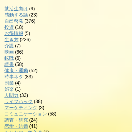
就活生向け
(9)
感動する話
(23)
自己啓発
(376)
投資
(18)
お得情報
(5)
生き方
(226)
介護
(7)
映画
(66)
転職
(6)
読書
(58)
健康・運動
(52)
時事ネタ
(83)
副業
(4)
娯楽
(1)
人間力
(33)
ライフハック
(88)
マーケティング
(3)
コミュニケーション
(58)
調査・研究
(24)
恋愛・結婚
(41)