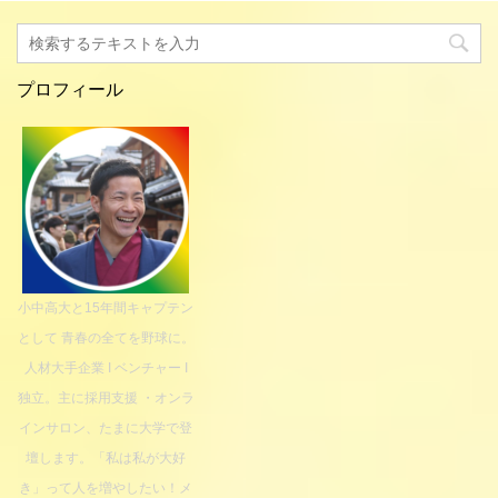
プロフィール
小中高大と15年間キャプテン
として 青春の全てを野球に。
人材大手企業 I ベンチャー I
独立。主に採用支援 ・オンラ
インサロン、たまに大学で登
壇します。「私は私が大好
き」って人を増やしたい！メ