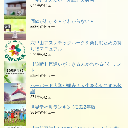
677件のビュー
価値がわかる人とわからない人
553件のビュー
六甲山アスレチックパークを楽しむための持
ち物マニュアル
538件のビュー
【診断】気遣いができる人かわかる心理テス
ト
535件のビュー
ハーバード大学が発表！人生を幸せにする教
訓
371件のビュー
世界幸福度ランキング2022年版
361件のビュー