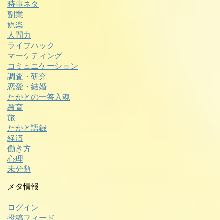
時事ネタ
副業
娯楽
人間力
ライフハック
マーケティング
コミュニケーション
調査・研究
恋愛・結婚
たかとの一答入魂
教育
旅
たかと語録
経済
働き方
心理
未分類
メタ情報
ログイン
投稿フィード