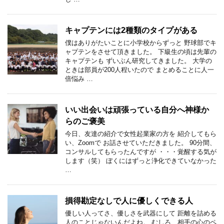
キャプテンには2種類のタイプがある
僕はありがたいことに小学校からずっと 野球部でキ
ャプテンをさせて頂きました。 下級生の頃は先輩の
キャプテンも ずいぶん研究してきました。 大学の
ときは部員が200人程いたので まとめることに人一
倍悩み …
いい出会いは頑張っている自分へ神様か
らのご褒美
今日、友達の紹介で女性起業家の方を 紹介してもら
い、Zoomで お話させていただきました。 90分間、
コンサルしてもらったんですが ・・・覚醒する気が
します（笑） ぼくにはずっと浄化できていなかった
…
損得勘定なしで人に優しくできる人
優しい人ってさ、優しさを武器にして 距離を詰める
人のことじゃないんだよね。 むしろ、相手の心のペ