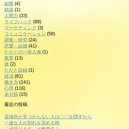
副業
(4)
娯楽
(1)
人間力
(33)
ライフハック
(88)
マーケティング
(3)
コミュニケーション
(58)
調査・研究
(24)
恋愛・結婚
(41)
たかとの一答入魂
(1)
教育
(13)
旅
(2)
たかと語録
(1)
経済
(81)
働き方
(141)
心理
(116)
未分類
(15)
最近の投稿
居場所が見つからない人は〇〇を隠すから
一途な人が別れを決める時
「頑張ります」は無責任！