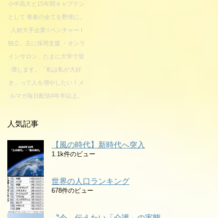
小中高大と15年間キャプテン
として 青春の全てを野球に。
人材大手企業 I ベンチャー I
独立。主に採用支援 ・オンラ
インサロン、たまに大学で登
壇します。「私は私が大好
き」って人を増やしたい！メ
ルマガ毎日配信4年半以上。
人気記事
【風の時代】新時代へ突入
1.1k件のビュー
世界の人口ランキング
678件のビュー
〝今〟伝えたい「介護」の実態