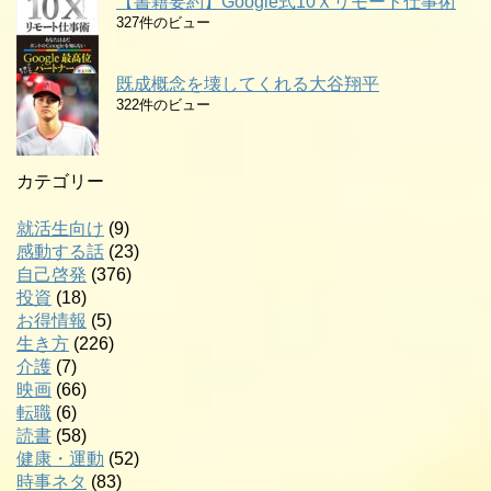
【書籍要約】Google式10Ｘリモート仕事術
327件のビュー
既成概念を壊してくれる大谷翔平
322件のビュー
カテゴリー
就活生向け
(9)
感動する話
(23)
自己啓発
(376)
投資
(18)
お得情報
(5)
生き方
(226)
介護
(7)
映画
(66)
転職
(6)
読書
(58)
健康・運動
(52)
時事ネタ
(83)