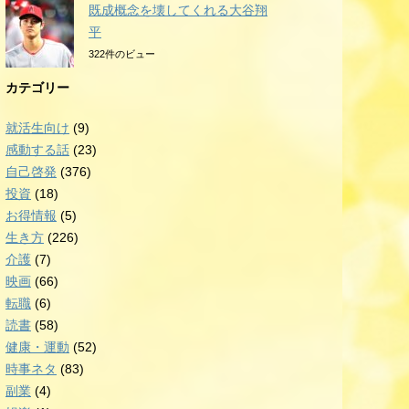
既成概念を壊してくれる大谷翔
平
322件のビュー
カテゴリー
就活生向け
(9)
感動する話
(23)
自己啓発
(376)
投資
(18)
お得情報
(5)
生き方
(226)
介護
(7)
映画
(66)
転職
(6)
読書
(58)
健康・運動
(52)
時事ネタ
(83)
副業
(4)