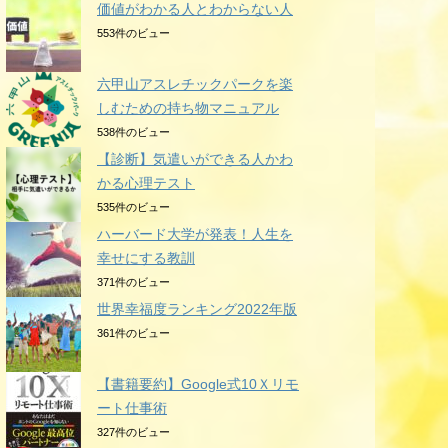
価値がわかる人とわからない人
553件のビュー
六甲山アスレチックパークを楽
しむための持ち物マニュアル
538件のビュー
【診断】気遣いができる人かわ
かる心理テスト
535件のビュー
ハーバード大学が発表！人生を
幸せにする教訓
371件のビュー
世界幸福度ランキング2022年版
361件のビュー
【書籍要約】Google式10Ｘリモ
ート仕事術
327件のビュー