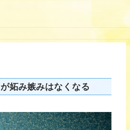
らが妬み嫉みはなくなる