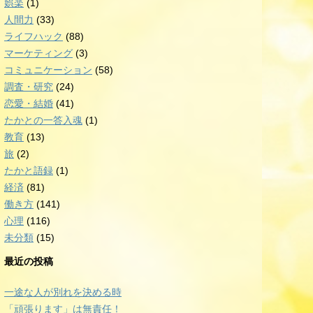
娯楽
(1)
人間力
(33)
ライフハック
(88)
マーケティング
(3)
コミュニケーション
(58)
調査・研究
(24)
恋愛・結婚
(41)
たかとの一答入魂
(1)
教育
(13)
旅
(2)
たかと語録
(1)
経済
(81)
働き方
(141)
心理
(116)
未分類
(15)
最近の投稿
一途な人が別れを決める時
「頑張ります」は無責任！