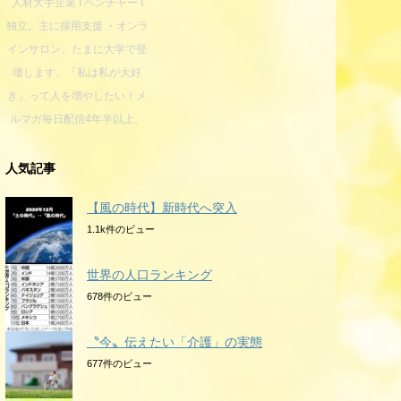
人材大手企業 I ベンチャー I
独立。主に採用支援 ・オンラ
インサロン、たまに大学で登
壇します。「私は私が大好
き」って人を増やしたい！メ
ルマガ毎日配信4年半以上。
人気記事
【風の時代】新時代へ突入
1.1k件のビュー
世界の人口ランキング
678件のビュー
〝今〟伝えたい「介護」の実態
677件のビュー