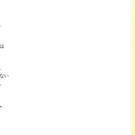
、
は
、
ない
。
。