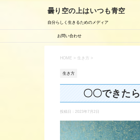
曇り空の上はいつも青空
自分らしく生きるためのメディア
お問い合わせ
HOME
>
生き方
>
生き方
〇〇できた
投稿日：
2023年7月2日