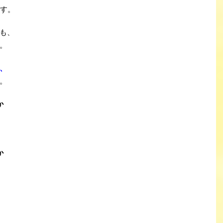
ます。
ても、
。
、
。
か
か