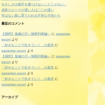
やさしさは相手を傷つけないことじゃない。
成長スピードが遅い人は〇〇が遅い
学ばない親に育てられる不幸な子供たち
最近のコメント
【感想】鬼滅の刃～無限列車編～
に
gaziantep
escort
より
「好きなことで生きていく」の真意
に
gaziantep escort
より
【感想】鬼滅の刃～無限列車編～
に
gaziantep
escort
より
「好きなことで生きていく」の真意
に
gaziantep escort
より
「好きなことで生きていく」の真意
に
gaziantep escort
より
アーカイブ