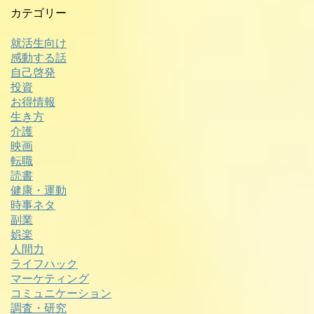
カテゴリー
就活生向け
感動する話
自己啓発
投資
お得情報
生き方
介護
映画
転職
読書
健康・運動
時事ネタ
副業
娯楽
人間力
ライフハック
マーケティング
コミュニケーション
調査・研究