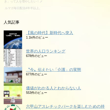
き」って人を増やしたい！メ
ルマガ毎日配信4年半以上。
人気記事
【風の時代】新時代へ突入
1.1k件のビュー
世界の人口ランキング
678件のビュー
〝今〟伝えたい「介護」の実態
677件のビュー
価値がわかる人とわからない人
553件のビュー
六甲山アスレチックパークを楽しむための持