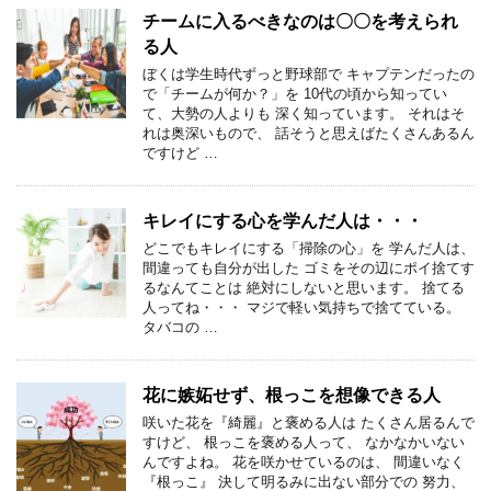
チームに入るべきなのは〇〇を考えられ
る人
ぼくは学生時代ずっと野球部で キャプテンだったの
で「チームが何か？」を 10代の頃から知ってい
て、大勢の人よりも 深く知っています。 それはそ
れは奥深いもので、 話そうと思えばたくさんあるん
ですけど …
キレイにする心を学んだ人は・・・
どこでもキレイにする「掃除の心」を 学んだ人は、
間違っても自分が出した ゴミをその辺にポイ捨てす
るなんてことは 絶対にしないと思います。 捨てる
人ってね・・・ マジで軽い気持ちで捨てている。
タバコの …
花に嫉妬せず、根っこを想像できる人
咲いた花を『綺麗』と褒める人は たくさん居るんで
すけど、 根っこを褒める人って、 なかなかいない
んですよね。 花を咲かせているのは、 間違いなく
『根っこ』 決して明るみに出ない部分での 努力、