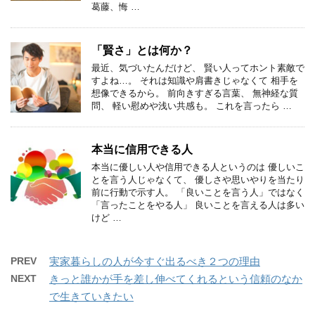
葛藤、悔 …
「賢さ」とは何か？
最近、気づいたんだけど、 賢い人ってホント素敵で
すよね…。 それは知識や肩書きじゃなくて 相手を
想像できるから。 前向きすぎる言葉、 無神経な質
問、 軽い慰めや浅い共感も。 これを言ったら …
本当に信用できる人
本当に優しい人や信用できる人というのは 優しいこ
とを言う人じゃなくて、 優しさや思いやりを当たり
前に行動で示す人。 「良いことを言う人」ではなく
「言ったことをやる人」 良いことを言える人は多い
けど …
PREV
実家暮らしの人が今すぐ出るべき２つの理由
NEXT
きっと誰かが手を差し伸べてくれるという信頼のなか
で生きていきたい