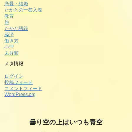
恋愛・結婚
たかとの一答入魂
教育
旅
たかと語録
経済
働き方
心理
未分類
メタ情報
ログイン
投稿フィード
コメントフィード
WordPress.org
曇り空の上はいつも青空