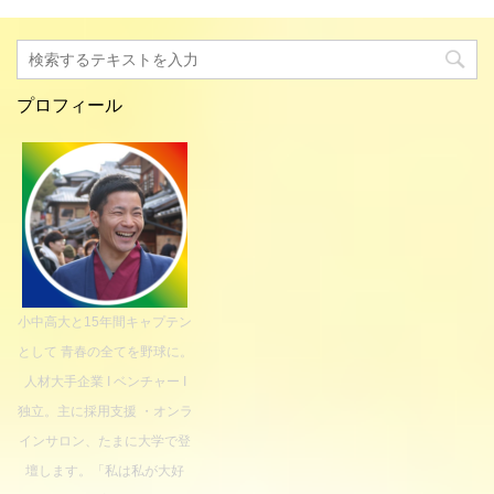
プロフィール
小中高大と15年間キャプテン
として 青春の全てを野球に。
人材大手企業 I ベンチャー I
独立。主に採用支援 ・オンラ
インサロン、たまに大学で登
壇します。「私は私が大好