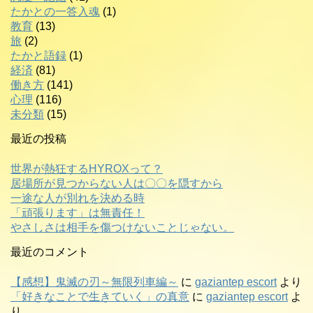
たかとの一答入魂
(1)
教育
(13)
旅
(2)
たかと語録
(1)
経済
(81)
働き方
(141)
心理
(116)
未分類
(15)
最近の投稿
世界が熱狂するHYROXって？
居場所が見つからない人は〇〇を隠すから
一途な人が別れを決める時
「頑張ります」は無責任！
やさしさは相手を傷つけないことじゃない。
最近のコメント
【感想】鬼滅の刃～無限列車編～
に
gaziantep escort
より
「好きなことで生きていく」の真意
に
gaziantep escort
よ
り