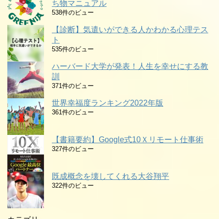
ち物マニュアル
538件のビュー
【診断】気遣いができる人かわかる心理テス
ト
535件のビュー
ハーバード大学が発表！人生を幸せにする教
訓
371件のビュー
世界幸福度ランキング2022年版
361件のビュー
【書籍要約】Google式10Ｘリモート仕事術
327件のビュー
既成概念を壊してくれる大谷翔平
322件のビュー