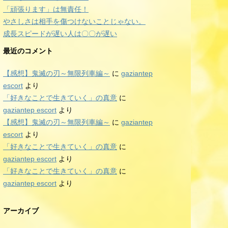
「頑張ります」は無責任！
やさしさは相手を傷つけないことじゃない。
成長スピードが遅い人は〇〇が遅い
最近のコメント
【感想】鬼滅の刃～無限列車編～
に
gaziantep
escort
より
「好きなことで生きていく」の真意
に
gaziantep escort
より
【感想】鬼滅の刃～無限列車編～
に
gaziantep
escort
より
「好きなことで生きていく」の真意
に
gaziantep escort
より
「好きなことで生きていく」の真意
に
gaziantep escort
より
アーカイブ