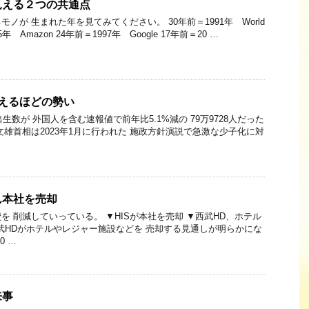
見える２つの共通点
ノが 生まれた年を見てみてください。 30年前＝1991年 World
95年 Amazon 24年前＝1997年 Google 17年前＝20 …
えるほどの勢い
出生数が 外国人を含む速報値で前年比5.1%減の 79万9728人だった
文雄首相は2023年1月に行われた 施政方針演説で急激な少子化に対
ん本社を売却
を 削減していっている。 ▼HISが本社を売却 ▼西武HD、ホテル
武HDがホテルやレジャー施設などを 売却する見通しが明らかにな
0 …
来事