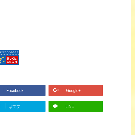
Facebook
Google+
!
はてブ
LINE