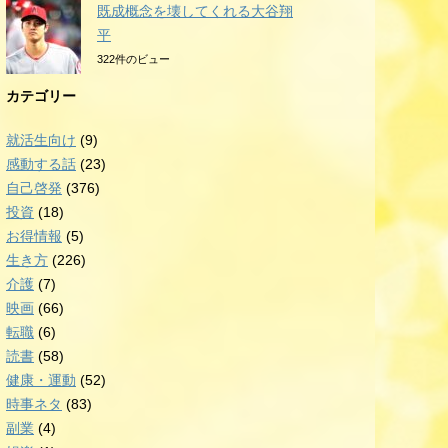
既成概念を壊してくれる大谷翔
平
322件のビュー
カテゴリー
就活生向け
(9)
感動する話
(23)
自己啓発
(376)
投資
(18)
お得情報
(5)
生き方
(226)
介護
(7)
映画
(66)
転職
(6)
読書
(58)
健康・運動
(52)
時事ネタ
(83)
副業
(4)