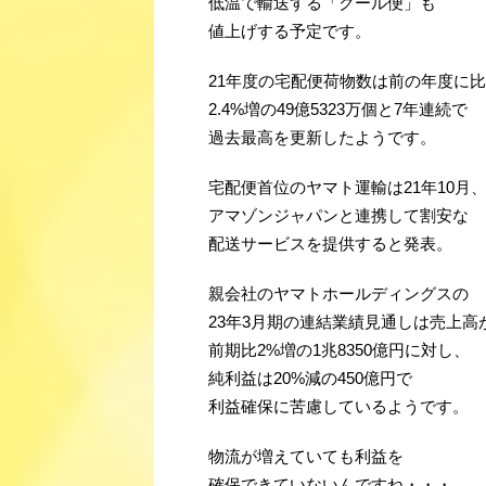
低温で輸送する「クール便」も
値上げする予定です。
21年度の宅配便荷物数は前の年度に
2.4%増の49億5323万個と7年連続で
過去最高を更新したようです。
宅配便首位のヤマト運輸は21年10月
アマゾンジャパンと連携して割安な
配送サービスを提供すると発表。
親会社のヤマトホールディングスの
23年3月期の連結業績見通しは売上高
前期比2%増の1兆8350億円に対し、
純利益は20%減の450億円で
利益確保に苦慮しているようです。
物流が増えていても利益を
確保できていないんですね・・・