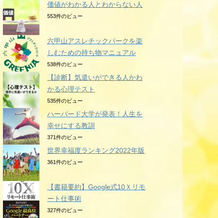
価値がわかる人とわからない人
553件のビュー
六甲山アスレチックパークを楽
しむための持ち物マニュアル
538件のビュー
【診断】気遣いができる人かわ
かる心理テスト
535件のビュー
ハーバード大学が発表！人生を
幸せにする教訓
371件のビュー
世界幸福度ランキング2022年版
361件のビュー
【書籍要約】Google式10Ｘリモ
ート仕事術
327件のビュー