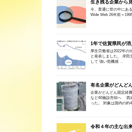
生き残る企業から
今、普通に世の中にあるモ
Wide Web 26年前＝19
1年で佐賀県民が消
厚生労働省は2022年の
と発表しました。 岸田
して 強い危機感 …
有名企業がどんど
企業がどんどん固定経費
など40施設売却へ 西
った。 対象は国内の約4
令和４年の主な出