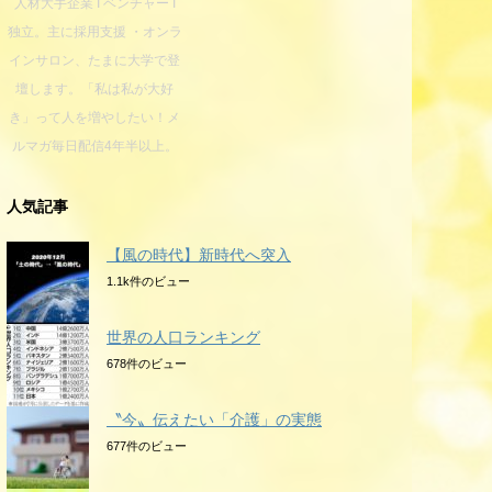
人材大手企業 I ベンチャー I
独立。主に採用支援 ・オンラ
インサロン、たまに大学で登
壇します。「私は私が大好
き」って人を増やしたい！メ
ルマガ毎日配信4年半以上。
人気記事
【風の時代】新時代へ突入
1.1k件のビュー
世界の人口ランキング
678件のビュー
〝今〟伝えたい「介護」の実態
677件のビュー