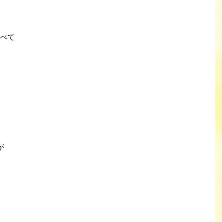
比べて
、
が