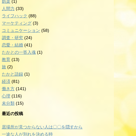
娯楽
(1)
人間力
(33)
ライフハック
(88)
マーケティング
(3)
コミュニケーション
(58)
調査・研究
(24)
恋愛・結婚
(41)
たかとの一答入魂
(1)
教育
(13)
旅
(2)
たかと語録
(1)
経済
(81)
働き方
(141)
心理
(116)
未分類
(15)
最近の投稿
居場所が見つからない人は〇〇を隠すから
一途な人が別れを決める時