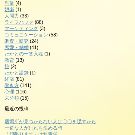
副業
(4)
娯楽
(1)
人間力
(33)
ライフハック
(88)
マーケティング
(3)
コミュニケーション
(58)
調査・研究
(24)
恋愛・結婚
(41)
たかとの一答入魂
(1)
教育
(13)
旅
(2)
たかと語録
(1)
経済
(81)
働き方
(141)
心理
(116)
未分類
(15)
最近の投稿
居場所が見つからない人は〇〇を隠すから
一途な人が別れを決める時
「頑張ります」は無責任！