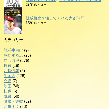
327件のビュー
既成概念を壊してくれる大谷翔平
322件のビュー
カテゴリー
就活生向け
(9)
感動する話
(23)
自己啓発
(376)
投資
(18)
お得情報
(5)
生き方
(226)
介護
(7)
映画
(66)
転職
(6)
読書
(58)
健康・運動
(52)
時事ネタ
(83)