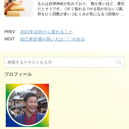
る人は自律神経が乱れており、 数が多いほど、重症
だとそうです。 □すぐ疲れる □やる気が出ない □風
邪をひく回数が多い □むくみが気になる □頭痛が …
PREV
2021年10月から変わること
NEXT
自己肯定感が高い人は〇〇がある
プロフィール