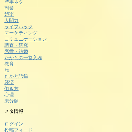
時事ネタ
副業
娯楽
人間力
ライフハック
マーケティング
コミュニケーション
調査・研究
恋愛・結婚
たかとの一答入魂
教育
旅
たかと語録
経済
働き方
心理
未分類
メタ情報
ログイン
投稿フィード