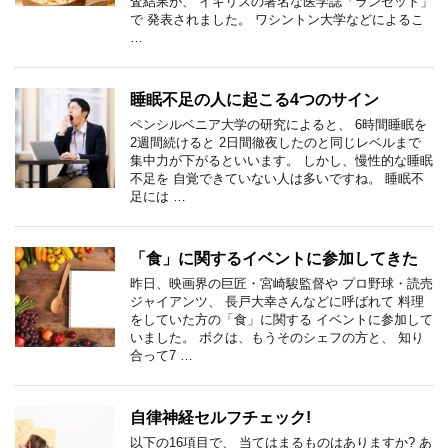
査結果が、 イギリスの著名な医学誌「ランセット」
で 発表されました。 ワシントン大学などによるこ
…
睡眠不足の人に起こる4つのサイン
ペンシルベニア大学の研究によると、 6時間睡眠を
2週間続けると 2日間徹夜したのと同じレベルまで
集中力が下がるといいます。 しかし、慢性的な睡眠
不足を 自覚できていない人は多いですね。 睡眠不
足には …
「食」に関するイベントに参加してきた
昨日、映画界の巨匠・宮崎駿監督や プロ野球・読売
ジャイアンツ、 長戸大幸さんなどに呼ばれて 料理
をしていた方の「食」に関する イベントに参加して
いました。 ボクは、もうそのシェフの方と、 知り
合って7 …
自律神経セルフチェック!
以下の16項目で、 当てはまるものはありますか? あ