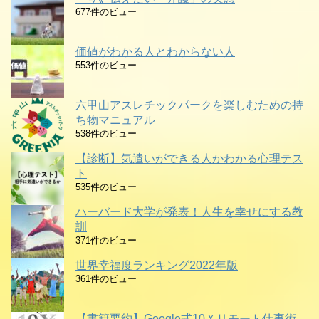
677件のビュー
価値がわかる人とわからない人
553件のビュー
六甲山アスレチックパークを楽しむための持
ち物マニュアル
538件のビュー
【診断】気遣いができる人かわかる心理テス
ト
535件のビュー
ハーバード大学が発表！人生を幸せにする教
訓
371件のビュー
世界幸福度ランキング2022年版
361件のビュー
【書籍要約】Google式10Ｘリモート仕事術