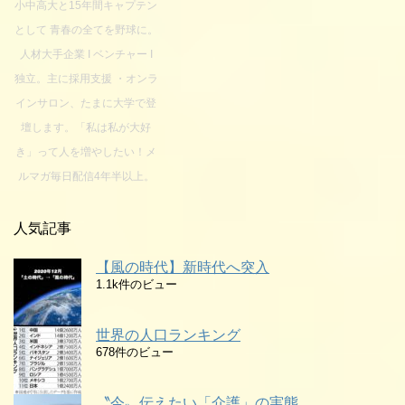
小中高大と15年間キャプテン
として 青春の全てを野球に。
人材大手企業 I ベンチャー I
独立。主に採用支援 ・オンラ
インサロン、たまに大学で登
壇します。「私は私が大好
き」って人を増やしたい！メ
ルマガ毎日配信4年半以上。
人気記事
【風の時代】新時代へ突入
1.1k件のビュー
世界の人口ランキング
678件のビュー
〝今〟伝えたい「介護」の実態