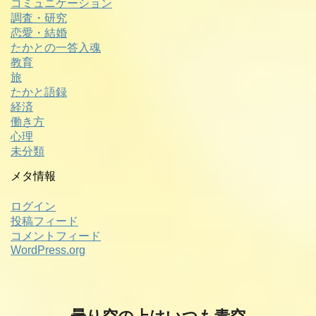
コミュニケーション
調査・研究
恋愛・結婚
たかとの一答入魂
教育
旅
たかと語録
経済
働き方
心理
未分類
メタ情報
ログイン
投稿フィード
コメントフィード
WordPress.org