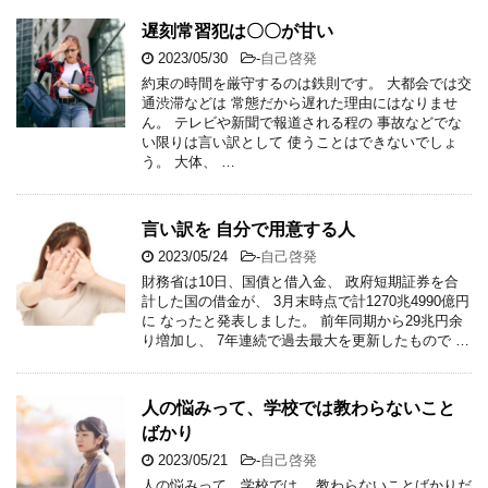
遅刻常習犯は〇〇が甘い
2023/05/30
-
自己啓発
約束の時間を厳守するのは鉄則です。 大都会では交
通渋滞などは 常態だから遅れた理由にはなりませ
ん。 テレビや新聞で報道される程の 事故などでな
い限りは言い訳として 使うことはできないでしょ
う。 大体、 …
言い訳を 自分で用意する人
2023/05/24
-
自己啓発
財務省は10日、国債と借入金、 政府短期証券を合
計した国の借金が、 3月末時点で計1270兆4990億円
に なったと発表しました。 前年同期から29兆円余
り増加し、 7年連続で過去最大を更新したもので …
人の悩みって、学校では教わらないこと
ばかり
2023/05/21
-
自己啓発
人の悩みって、学校では、 教わらないことばかりだ