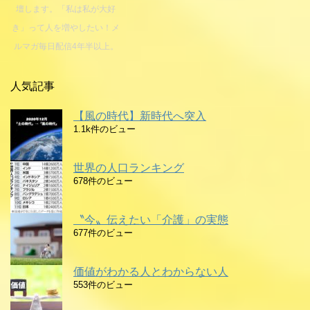
壇します。「私は私が大好
き」って人を増やしたい！メ
ルマガ毎日配信4年半以上。
人気記事
【風の時代】新時代へ突入
1.1k件のビュー
世界の人口ランキング
678件のビュー
〝今〟伝えたい「介護」の実態
677件のビュー
価値がわかる人とわからない人
553件のビュー