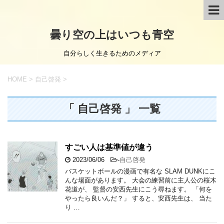
曇り空の上はいつも青空
自分らしく生きるためのメディア
HOME
>
自己啓発
>
「 自己啓発 」 一覧
すごい人は基準値が違う
2023/06/06
-
自己啓発
バスケットボールの漫画で有名な SLAM DUNKにこ
んな場面があります。 大会の練習前に主人公の桜木
花道が、 監督の安西先生にこう尋ねます。 「何を
やったら良いんだ？」 すると、安西先生は、 当た
り …