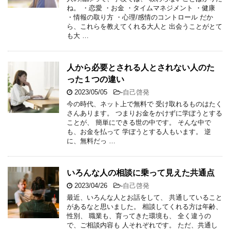
ね。 ・恋愛 ・お金 ・タイムマネジメント ・健康
・情報の取り方 ・心理/感情のコントロール だか
ら、これらを教えてくれる大人と 出会うことがとて
も大 …
人から必要とされる人とされない人のた
った１つの違い
2023/05/05
-
自己啓発
今の時代、ネット上で無料で 受け取れるものはたく
さんあります。 つまりお金をかけずに学ぼうとする
ことが、 簡単にできる世の中です。 そんな中で
も、お金を払って 学ぼうとする人もいます。 逆
に、無料だっ …
いろんな人の相談に乗って見えた共通点
2023/04/26
-
自己啓発
最近、いろんな人とお話をして、 共通していること
があるなと思いました。 相談してくれる方は年齢、
性別、 職業も、育ってきた環境も、 全く違うの
で、ご相談内容も 人それぞれです。 ただ、共通し