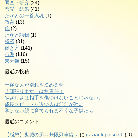
調査・研究
(24)
恋愛・結婚
(41)
たかとの一答入魂
(1)
教育
(13)
旅
(2)
たかと語録
(1)
経済
(81)
働き方
(141)
心理
(116)
未分類
(15)
最近の投稿
一途な人が別れを決める時
「頑張ります」は無責任！
やさしさは相手を傷つけないことじゃない。
成長スピードが遅い人は〇〇が遅い
学ばない親に育てられる不幸な子供たち
最近のコメント
【感想】鬼滅の刃～無限列車編～
に
gaziantep escort
より