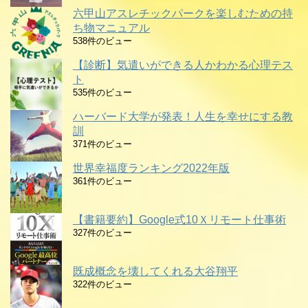
六甲山アスレチックパークを楽しむための持
ち物マニュアル
538件のビュー
【診断】気遣いができる人かわかる心理テス
ト
535件のビュー
ハーバード大学が発表！人生を幸せにする教
訓
371件のビュー
世界幸福度ランキング2022年版
361件のビュー
【書籍要約】Google式10Ｘリモート仕事術
327件のビュー
既成概念を壊してくれる大谷翔平
322件のビュー