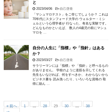
と
2023/04/06
-
自己啓発
「マシュマロテスト」をご存じでしょうか？ これは
70年代にスタンフォード大学の ウォルター・ミシ
ェルという心理学者が 行なった、有名な実験です。
どんなものかといえば、 数人の4歳児の前にマシュ
マロを …
自分の人生に「指標」や「指針」はある
か？
2023/03/27
-
自己啓発
サラリーマンには「指標」や 「指針」と呼べるもの
がありません。 学校のように道筋を示してくれる
先生もいなければ、何をすべきか、 わからないから
ビジネス書を 読み漁ったり、いろいろな資格の 取
得に励ん …
« 前へ
1
…
28
29
30
…
38