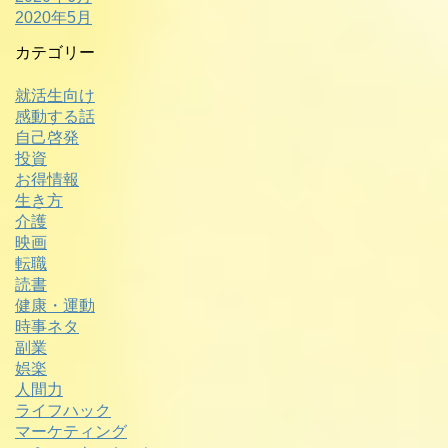
2020年5月
カテゴリー
就活生向け
感動する話
自己啓発
投資
お得情報
生き方
介護
映画
転職
読書
健康・運動
時事ネタ
副業
娯楽
人間力
ライフハック
マーケティング