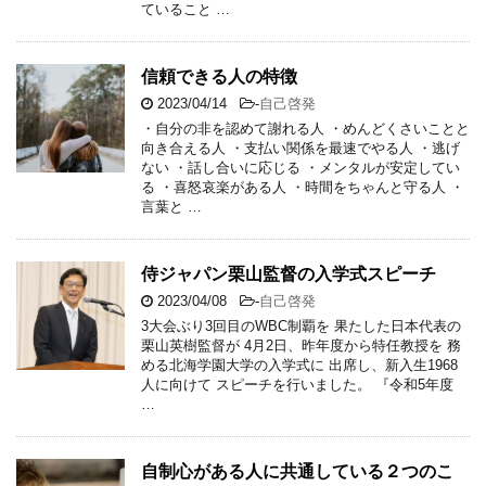
ていること …
信頼できる人の特徴
2023/04/14
-
自己啓発
・自分の非を認めて謝れる人 ・めんどくさいことと
向き合える人 ・支払い関係を最速でやる人 ・逃げ
ない ・話し合いに応じる ・メンタルが安定してい
る ・喜怒哀楽がある人 ・時間をちゃんと守る人 ・
言葉と …
侍ジャパン栗山監督の入学式スピーチ
2023/04/08
-
自己啓発
3大会ぶり3回目のWBC制覇を 果たした日本代表の
栗山英樹監督が 4月2日、昨年度から特任教授を 務
める北海学園大学の入学式に 出席し、新入生1968
人に向けて スピーチを行いました。 『令和5年度
…
自制心がある人に共通している２つのこ