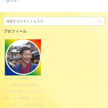
次へ »
プロフィール
小中高大と15年間キャプテン
として 青春の全てを野球に。
人材大手企業 I ベンチャー I
独立。主に採用支援 ・オンラ
インサロン、たまに大学で登