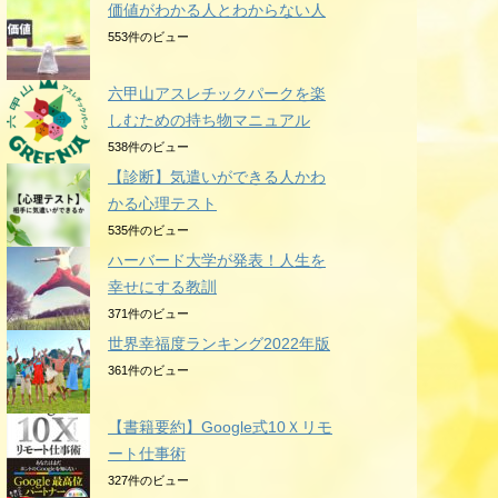
価値がわかる人とわからない人
553件のビュー
六甲山アスレチックパークを楽
しむための持ち物マニュアル
538件のビュー
【診断】気遣いができる人かわ
かる心理テスト
535件のビュー
ハーバード大学が発表！人生を
幸せにする教訓
371件のビュー
世界幸福度ランキング2022年版
361件のビュー
【書籍要約】Google式10Ｘリモ
ート仕事術
327件のビュー