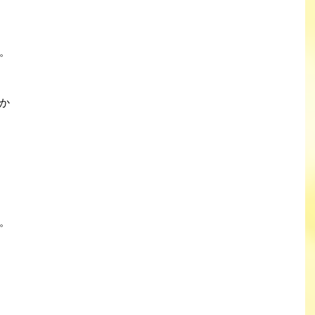
。
か
。