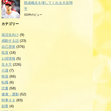
既成概念を壊してくれる大谷翔
平
322件のビュー
カテゴリー
就活生向け
(9)
感動する話
(23)
自己啓発
(376)
投資
(18)
お得情報
(5)
生き方
(226)
介護
(7)
映画
(66)
転職
(6)
読書
(58)
健康・運動
(52)
時事ネタ
(83)
副業
(4)