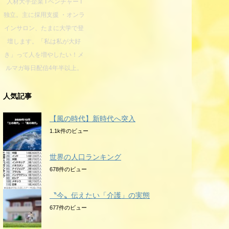
人材大手企業 I ベンチャー I
独立。主に採用支援 ・オンラ
インサロン、たまに大学で登
壇します。「私は私が大好
き」って人を増やしたい！メ
ルマガ毎日配信4年半以上。
人気記事
【風の時代】新時代へ突入
1.1k件のビュー
世界の人口ランキング
678件のビュー
〝今〟伝えたい「介護」の実態
677件のビュー