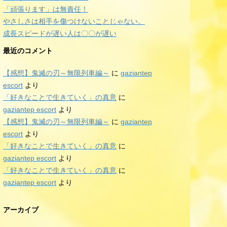
「頑張ります」は無責任！
やさしさは相手を傷つけないことじゃない。
成長スピードが遅い人は〇〇が遅い
最近のコメント
【感想】鬼滅の刃～無限列車編～
に
gaziantep
escort
より
「好きなことで生きていく」の真意
に
gaziantep escort
より
【感想】鬼滅の刃～無限列車編～
に
gaziantep
escort
より
「好きなことで生きていく」の真意
に
gaziantep escort
より
「好きなことで生きていく」の真意
に
gaziantep escort
より
アーカイブ