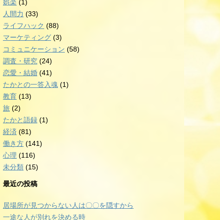
娯楽
(1)
人間力
(33)
ライフハック
(88)
マーケティング
(3)
コミュニケーション
(58)
調査・研究
(24)
恋愛・結婚
(41)
たかとの一答入魂
(1)
教育
(13)
旅
(2)
たかと語録
(1)
経済
(81)
働き方
(141)
心理
(116)
未分類
(15)
最近の投稿
居場所が見つからない人は〇〇を隠すから
一途な人が別れを決める時