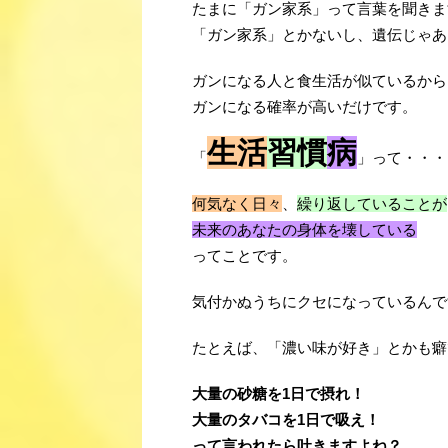
たまに「ガン家系」って言葉を聞きま
「ガン家系」とかないし、遺伝じゃあ
ガンになる人と食生活が似ているから
ガンになる確率が高いだけです。
生活
習慣
病
「
」って・・・
何気なく日々
、
繰り返していることが
未来のあなたの身体を壊している
ってことです。
気付かぬうちにクセになっているんで
たとえば、「濃い味が好き」とかも癖
大量の砂糖を1日で摂れ！
大量のタバコを1日で吸え！
って言われたら吐きますよね？