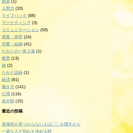
娯楽
(1)
人間力
(33)
ライフハック
(88)
マーケティング
(3)
コミュニケーション
(58)
調査・研究
(24)
恋愛・結婚
(41)
たかとの一答入魂
(1)
教育
(13)
旅
(2)
たかと語録
(1)
経済
(81)
働き方
(141)
心理
(116)
未分類
(15)
最近の投稿
居場所が見つからない人は〇〇を隠すから
一途な人が別れを決める時