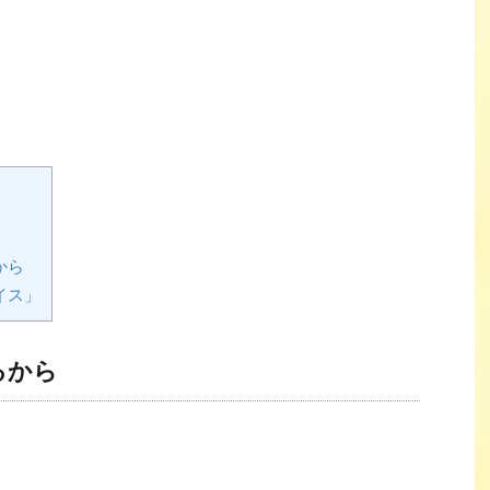
から
イス」
るから