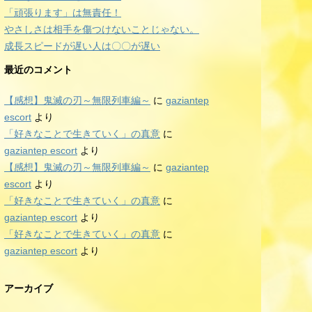
「頑張ります」は無責任！
やさしさは相手を傷つけないことじゃない。
成長スピードが遅い人は〇〇が遅い
最近のコメント
【感想】鬼滅の刃～無限列車編～
に
gaziantep
escort
より
「好きなことで生きていく」の真意
に
gaziantep escort
より
【感想】鬼滅の刃～無限列車編～
に
gaziantep
escort
より
「好きなことで生きていく」の真意
に
gaziantep escort
より
「好きなことで生きていく」の真意
に
gaziantep escort
より
アーカイブ