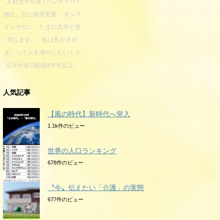
人材大手企業 I ベンチャー I
独立。主に採用支援 ・オンラ
インサロン、たまに大学で登
壇します。「私は私が大好
き」って人を増やしたい！メ
ルマガ毎日配信4年半以上。
人気記事
【風の時代】新時代へ突入
1.1k件のビュー
世界の人口ランキング
678件のビュー
〝今〟伝えたい「介護」の実態
677件のビュー