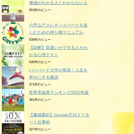
価値がわかる人とわからない人
553件のビュー
六甲山アスレチックパークを楽
しむための持ち物マニュアル
538件のビュー
【診断】気遣いができる人かわ
かる心理テスト
535件のビュー
ハーバード大学が発表！人生を
幸せにする教訓
371件のビュー
世界幸福度ランキング2022年版
361件のビュー
【書籍要約】Google式10Ｘリモ
ート仕事術
327件のビュー