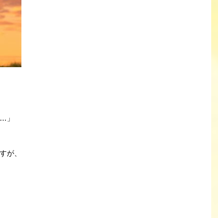
…」
すが、