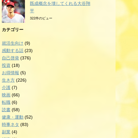
既成概念を壊してくれる大谷翔
平
322件のビュー
カテゴリー
就活生向け
(9)
感動する話
(23)
自己啓発
(376)
投資
(18)
お得情報
(5)
生き方
(226)
介護
(7)
映画
(66)
転職
(6)
読書
(58)
健康・運動
(52)
時事ネタ
(83)
副業
(4)