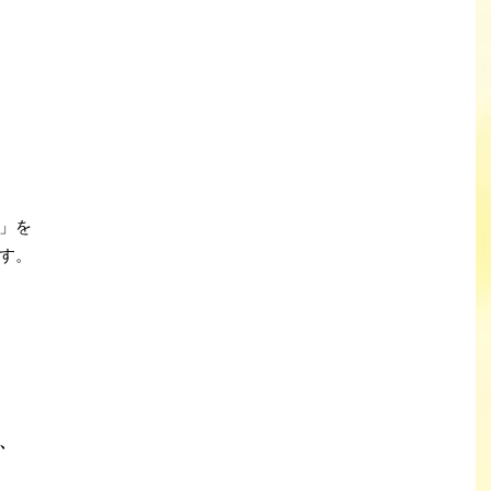
」を
す。
、