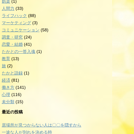
娯楽
(1)
人間力
(33)
ライフハック
(88)
マーケティング
(3)
コミュニケーション
(58)
調査・研究
(24)
恋愛・結婚
(41)
たかとの一答入魂
(1)
教育
(13)
旅
(2)
たかと語録
(1)
経済
(81)
働き方
(141)
心理
(116)
未分類
(15)
最近の投稿
居場所が見つからない人は〇〇を隠すから
一途な人が別れを決める時