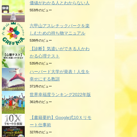
価値がわかる人とわからない人
553件のビュー
六甲山アスレチックパークを楽
しむための持ち物マニュアル
538件のビュー
【診断】気遣いができる人かわ
かる心理テスト
535件のビュー
ハーバード大学が発表！人生を
幸せにする教訓
371件のビュー
世界幸福度ランキング2022年版
361件のビュー
【書籍要約】Google式10Ｘリモ
ート仕事術
327件のビュー