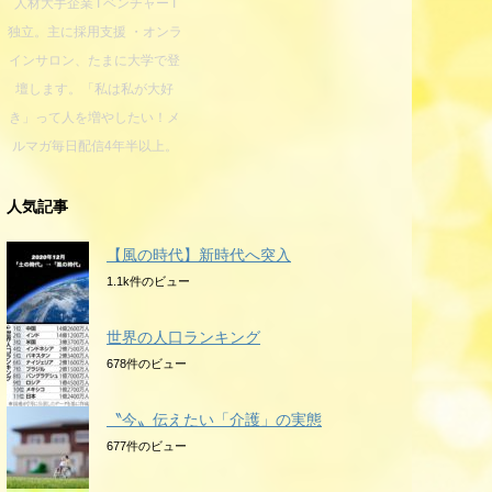
人材大手企業 I ベンチャー I
独立。主に採用支援 ・オンラ
インサロン、たまに大学で登
壇します。「私は私が大好
き」って人を増やしたい！メ
ルマガ毎日配信4年半以上。
人気記事
【風の時代】新時代へ突入
1.1k件のビュー
世界の人口ランキング
678件のビュー
〝今〟伝えたい「介護」の実態
677件のビュー