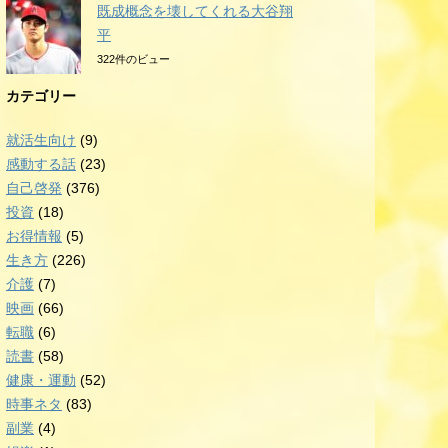
既成概念を壊してくれる大谷翔
平
322件のビュー
カテゴリー
就活生向け
(9)
感動する話
(23)
自己啓発
(376)
投資
(18)
お得情報
(5)
生き方
(226)
介護
(7)
映画
(66)
転職
(6)
読書
(58)
健康・運動
(52)
時事ネタ
(83)
副業
(4)