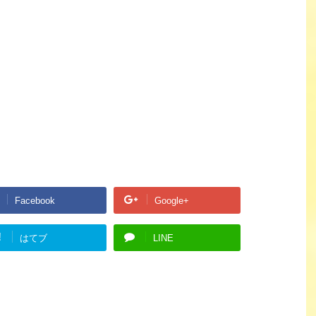
Facebook
Google+
!
はてブ
LINE