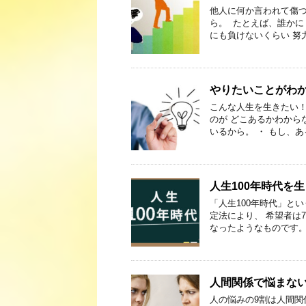
他人に何か言われて傷つ
ら。 ⁡ たとえば、誰
にも負けないくらい 努
やりたいことがわ
こんな人生を生きたい！
のが どこあるかわから
いるから。 ・ もし、あ
人生100年時代を
「人生100年時代」とい
定法により、 希望者は
なったようなものです。
人間関係で悩まな
人の悩みの9割は人間関