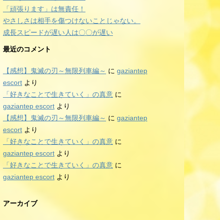
「頑張ります」は無責任！
やさしさは相手を傷つけないことじゃない。
成長スピードが遅い人は〇〇が遅い
最近のコメント
【感想】鬼滅の刃～無限列車編～
に
gaziantep
escort
より
「好きなことで生きていく」の真意
に
gaziantep escort
より
【感想】鬼滅の刃～無限列車編～
に
gaziantep
escort
より
「好きなことで生きていく」の真意
に
gaziantep escort
より
「好きなことで生きていく」の真意
に
gaziantep escort
より
アーカイブ