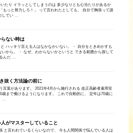
いたり イラッとしてしまうのは 多少なりとも心当たりがあるか
かに「もっと努力しろ！」 って言われたとしても、 自分で胸張って誰
力してい …
からない時は
と ハッキリ言える人はなかなかいない。 ・ 自分をときめかすも
ないから。 ・ なぜ、わからないかというと できる範囲から探して
るんだ …
生き抜く方法論の前に
う言葉があります。 2021年4月から施行される 改正高齢者雇用安
70歳まで働けるようになります。 これで自動的に、 定年は70歳に
 …
い人がマスターしていること
係 と言われているくらいなので、 今も人間関係で悩んでいる人は