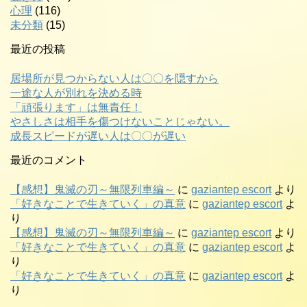
心理
(116)
未分類
(15)
最近の投稿
居場所が見つからない人は〇〇を隠すから
一途な人が別れを決める時
「頑張ります」は無責任！
やさしさは相手を傷つけないことじゃない。
成長スピードが遅い人は〇〇が遅い
最近のコメント
【感想】鬼滅の刃～無限列車編～
に
gaziantep escort
より
「好きなことで生きていく」の真意
に
gaziantep escort
よ
り
【感想】鬼滅の刃～無限列車編～
に
gaziantep escort
より
「好きなことで生きていく」の真意
に
gaziantep escort
よ
り
「好きなことで生きていく」の真意
に
gaziantep escort
よ
り