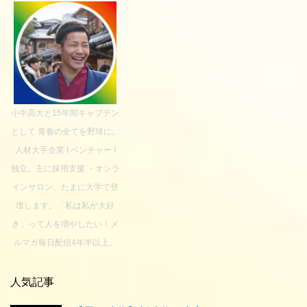
小中高大と15年間キャプテン
として 青春の全てを野球に。
人材大手企業 I ベンチャー I
独立。主に採用支援 ・オンラ
インサロン、たまに大学で登
壇します。「私は私が大好
き」って人を増やしたい！メ
ルマガ毎日配信4年半以上。
人気記事