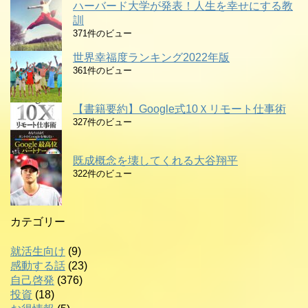
ハーバード大学が発表！人生を幸せにする教
訓
371件のビュー
世界幸福度ランキング2022年版
361件のビュー
【書籍要約】Google式10Ｘリモート仕事術
327件のビュー
既成概念を壊してくれる大谷翔平
322件のビュー
カテゴリー
就活生向け
(9)
感動する話
(23)
自己啓発
(376)
投資
(18)