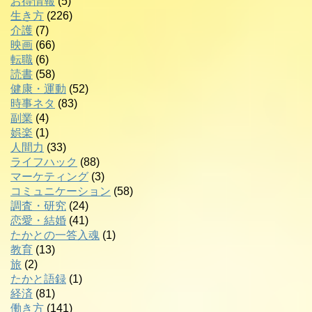
お得情報
(5)
生き方
(226)
介護
(7)
映画
(66)
転職
(6)
読書
(58)
健康・運動
(52)
時事ネタ
(83)
副業
(4)
娯楽
(1)
人間力
(33)
ライフハック
(88)
マーケティング
(3)
コミュニケーション
(58)
調査・研究
(24)
恋愛・結婚
(41)
たかとの一答入魂
(1)
教育
(13)
旅
(2)
たかと語録
(1)
経済
(81)
働き方
(141)