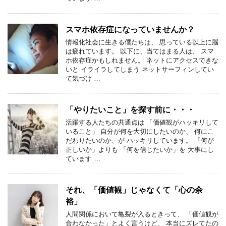
スマホ依存症になっていませんか？
情報化社会に生きる僕たちは、 思っている以上に脳
は疲れています。 以下に、当てはまる人は、 スマ
ホ依存症かもしれません。 ネットにアクセスできな
いと イライラしてしまう ネットサーフィンしてい
て気づけ …
「やりたいこと」を探す前に・・・
活躍する人たちの共通点は 「価値観がハッキリして
いること」 自分が何を大切にしたいのか、 何にこ
だわりたいのか、が ハッキリしています。 「何が
正しいか」よりも 「何を信じたいか」を 大事にし
ています …
それ、「価値観」じゃなくて「心の余
裕」
人間関係において亀裂が入るときって、 「価値観が
合わなかった」とよく言うけど、 本当にズレてたの