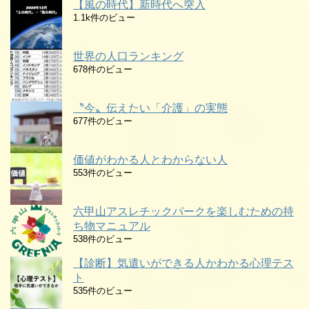
【風の時代】新時代へ突入
1.1k件のビュー
世界の人口ランキング
678件のビュー
〝今〟伝えたい「介護」の実態
677件のビュー
価値がわかる人とわからない人
553件のビュー
六甲山アスレチックパークを楽しむための持
ち物マニュアル
538件のビュー
【診断】気遣いができる人かわかる心理テス
ト
535件のビュー