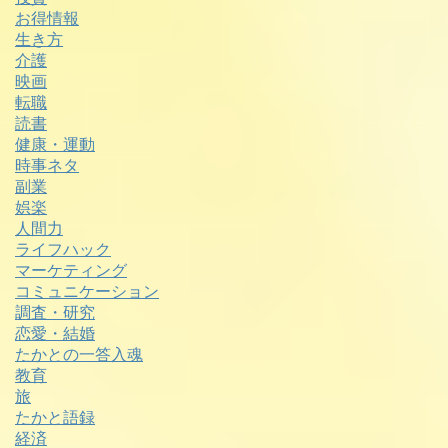
お得情報
生き方
介護
映画
転職
読書
健康・運動
時事ネタ
副業
娯楽
人間力
ライフハック
マーケティング
コミュニケーション
調査・研究
恋愛・結婚
たかとの一答入魂
教育
旅
たかと語録
経済