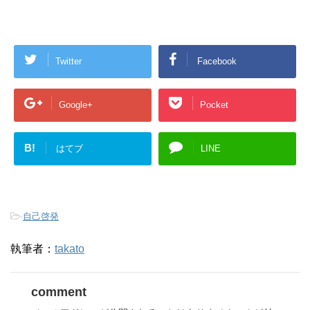
Twitter
Facebook
Google+
Pocket
B!
はてブ
LINE
-
自己啓発
執筆者：
takato
comment