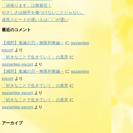
「頑張ります」は無責任！
やさしさは相手を傷つけないことじゃない。
成長スピードが遅い人は〇〇が遅い
最近のコメント
【感想】鬼滅の刃～無限列車編～
に
gaziantep
escort
より
「好きなことで生きていく」の真意
に
gaziantep escort
より
【感想】鬼滅の刃～無限列車編～
に
gaziantep
escort
より
「好きなことで生きていく」の真意
に
gaziantep escort
より
「好きなことで生きていく」の真意
に
gaziantep escort
より
アーカイブ