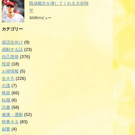
既成概念を壊してくれる大谷翔
平
322件のビュー
カテゴリー
就活生向け
(9)
感動する話
(23)
自己啓発
(376)
投資
(18)
お得情報
(5)
生き方
(226)
介護
(7)
映画
(66)
転職
(6)
読書
(58)
健康・運動
(52)
時事ネタ
(83)
副業
(4)