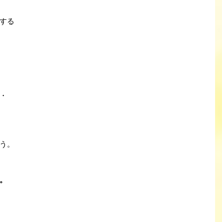
する
・
う。
。