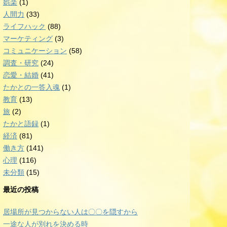
娯楽
(1)
人間力
(33)
ライフハック
(88)
マーケティング
(3)
コミュニケーション
(58)
調査・研究
(24)
恋愛・結婚
(41)
たかとの一答入魂
(1)
教育
(13)
旅
(2)
たかと語録
(1)
経済
(81)
働き方
(141)
心理
(116)
未分類
(15)
最近の投稿
居場所が見つからない人は〇〇を隠すから
一途な人が別れを決める時