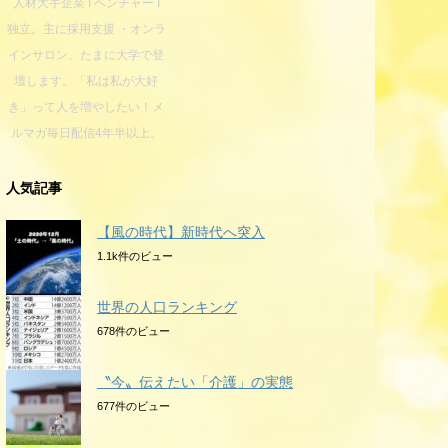
人材大手企業 I ベンチャー I
独立。主に採用支援 ・オンラ
インサロン、たまに大学で登
壇します。「私は私が大好
き」って人を増やしたい！メ
ルマガ毎日配信4年半以上。
人気記事
【風の時代】新時代へ突入
1.1k件のビュー
世界の人口ランキング
678件のビュー
〝今〟伝えたい「介護」の実態
677件のビュー