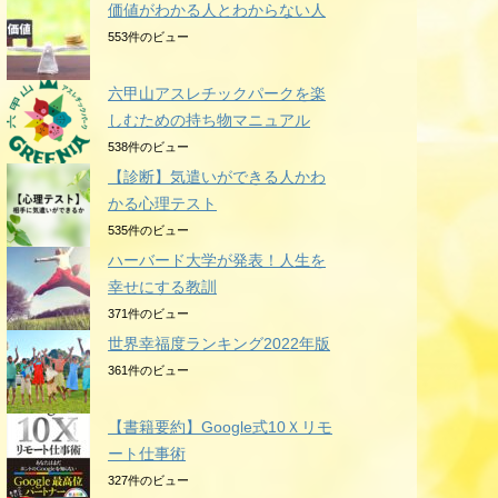
価値がわかる人とわからない人
553件のビュー
六甲山アスレチックパークを楽
しむための持ち物マニュアル
538件のビュー
【診断】気遣いができる人かわ
かる心理テスト
535件のビュー
ハーバード大学が発表！人生を
幸せにする教訓
371件のビュー
世界幸福度ランキング2022年版
361件のビュー
【書籍要約】Google式10Ｘリモ
ート仕事術
327件のビュー