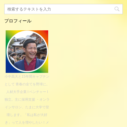
プロフィール
小中高大と15年間キャプテン
として 青春の全てを野球に。
人材大手企業 I ベンチャー I
独立。主に採用支援 ・オンラ
インサロン、たまに大学で登
壇します。「私は私が大好
き」って人を増やしたい！メ