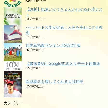
538件のビュー
【診断】気遣いができる人かわかる心理テス
ト
535件のビュー
ハーバード大学が発表！人生を幸せにする教
訓
371件のビュー
世界幸福度ランキング2022年版
361件のビュー
【書籍要約】Google式10Ｘリモート仕事術
327件のビュー
既成概念を壊してくれる大谷翔平
322件のビュー
カテゴリー