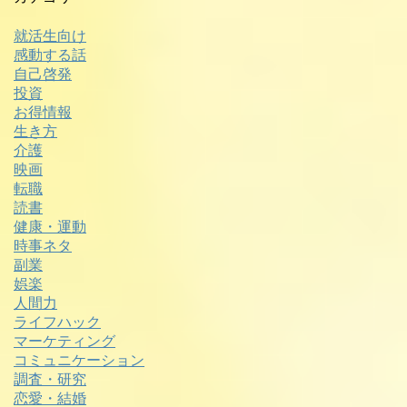
就活生向け
感動する話
自己啓発
投資
お得情報
生き方
介護
映画
転職
読書
健康・運動
時事ネタ
副業
娯楽
人間力
ライフハック
マーケティング
コミュニケーション
調査・研究
恋愛・結婚