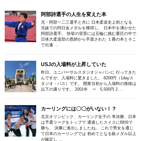
阿部詩選手の人生を変えた本
兄・阿部一二三選手と共に 日本柔道史上初となる
兄妹での同日金メダルを獲得し、 日本中を沸かせた
阿部詩選手。 快挙の背景には五輪に挑む重圧の中で
日体大柔道部の恩師から手渡された １冊の本とそこ
で出逢 …
USJの入場料が上昇していた
昨日、ユニバーサルスタジオジャパンに 行ってきた
んですが、入場料に驚きました。 8200円（1dayス
タジオ・パス）です。 開業当初から入場料の推移は
以下の通りです。 2001年 ⇒ 5,500円 2 …
カーリングには〇〇がいない！？
北京オリンピック、カーリング女子の 準決勝、日本
は予選リーグをトップで 通過したスイスに8対6で
勝ち、 決勝に進出しましたね。 これで男女を通じ
て日本のカーリングでは 初めてとなる銀メダル以上
が確定し …