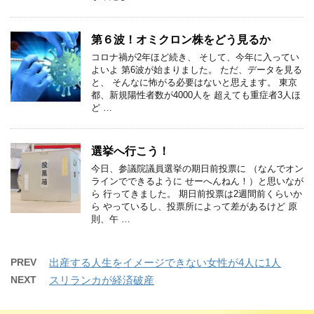
第６波！オミクロン株をどう見るか
コロナ禍が2年ほど続き、 そして、今年に入ってい
よいよ 第6波が始まりました。 ただ、データを見る
と、 そんなに怖がる必要はないと思えます。 東京
都、新規陽性者数が4000人を 超えても重症者3人ほ
ど …
選挙へ行こう！
今日、参議院議員選挙の期日前投票に （なんでオン
ラインでできるように せーへんねん！）と思いなが
ら 行ってきました。 期日前投票は2週間前くらいか
ら やっているし、投票所によって差があるけど 原
則、午 …
PREV
出産する人生をイメージできない女性が4人に1人
NEXT
スリランカが経済破産