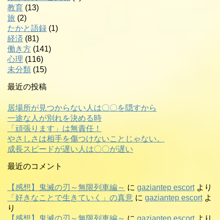
教育
(13)
旅
(2)
たかと語録
(1)
経済
(81)
働き方
(141)
心理
(116)
未分類
(15)
最近の投稿
居場所が見つからない人は〇〇を隠すから
一途な人が別れを決める時
「頑張ります」は無責任！
やさしさは相手を傷つけないことじゃない。
成長スピードが遅い人は〇〇が遅い
最近のコメント
【感想】鬼滅の刃～無限列車編～
に
gaziantep escort
より
「好きなことで生きていく」の真意
に
gaziantep escort
よ
り
【感想】鬼滅の刃～無限列車編～
に
gaziantep escort
より