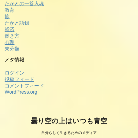
たかとの一答入魂
教育
旅
たかと語録
経済
働き方
心理
未分類
メタ情報
ログイン
投稿フィード
コメントフィード
WordPress.org
曇り空の上はいつも青空
自分らしく生きるためのメディア