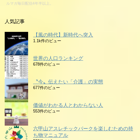
ルマガ毎日配信4年半以上。
人気記事
【風の時代】新時代へ突入
1.1k件のビュー
世界の人口ランキング
678件のビュー
〝今〟伝えたい「介護」の実態
677件のビュー
価値がわかる人とわからない人
553件のビュー
六甲山アスレチックパークを楽しむための持
ち物マニュアル