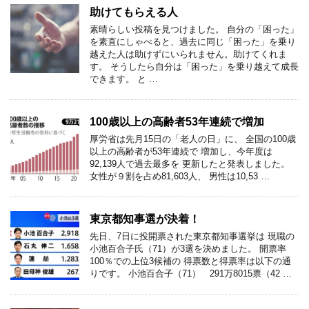
助けてもらえる人
素晴らしい投稿を見つけました。 自分の「困った」
を素直にしゃべると、過去に同じ「困った」を乗り
越えた人は助けずにいられません。助けてくれま
す。 そうしたら自分は「困った」を乗り越えて成長
できます。 と …
100歳以上の高齢者53年連続で増加
厚労省は先月15日の「老人の日」に、 全国の100歳
以上の高齢者が53年連続で 増加し、今年度は
92,139人で過去最多を 更新したと発表しました。
女性が９割を占め81,603人、 男性は10,53 …
東京都知事選が決着！
先日、7日に投開票された東京都知事選挙は 現職の
小池百合子氏（71）が3選を決めました。 開票率
100％での上位3候補の 得票数と得票率は以下の通
りです。 小池百合子（71） 291万8015票（42 …