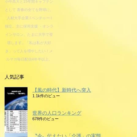
小中高大と15年間キャプテン
として 青春の全てを野球に。
人材大手企業 I ベンチャー I
独立。主に採用支援 ・オンラ
インサロン、たまに大学で登
壇します。「私は私が大好
き」って人を増やしたい！メ
ルマガ毎日配信4年半以上。
人気記事
【風の時代】新時代へ突入
1.1k件のビュー
世界の人口ランキング
678件のビュー
〝今〟伝えたい「介護」の実態