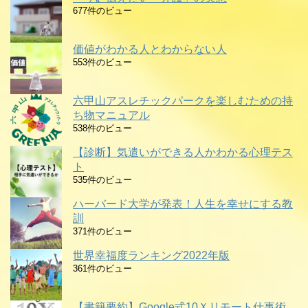
677件のビュー
価値がわかる人とわからない人
553件のビュー
六甲山アスレチックパークを楽しむための持
ち物マニュアル
538件のビュー
【診断】気遣いができる人かわかる心理テス
ト
535件のビュー
ハーバード大学が発表！人生を幸せにする教
訓
371件のビュー
世界幸福度ランキング2022年版
361件のビュー
【書籍要約】Google式10Ｘリモート仕事術