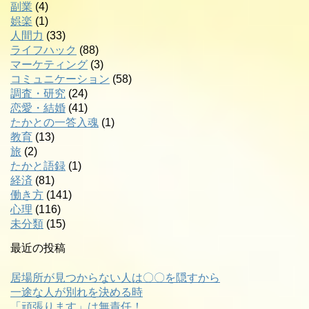
副業
(4)
娯楽
(1)
人間力
(33)
ライフハック
(88)
マーケティング
(3)
コミュニケーション
(58)
調査・研究
(24)
恋愛・結婚
(41)
たかとの一答入魂
(1)
教育
(13)
旅
(2)
たかと語録
(1)
経済
(81)
働き方
(141)
心理
(116)
未分類
(15)
最近の投稿
居場所が見つからない人は〇〇を隠すから
一途な人が別れを決める時
「頑張ります」は無責任！