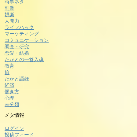
時事ネタ
副業
娯楽
人間力
ライフハック
マーケティング
コミュニケーション
調査・研究
恋愛・結婚
たかとの一答入魂
教育
旅
たかと語録
経済
働き方
心理
未分類
メタ情報
ログイン
投稿フィード