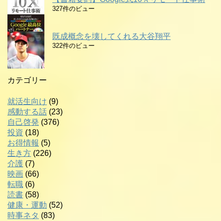
327件のビュー
既成概念を壊してくれる大谷翔平
322件のビュー
カテゴリー
就活生向け
(9)
感動する話
(23)
自己啓発
(376)
投資
(18)
お得情報
(5)
生き方
(226)
介護
(7)
映画
(66)
転職
(6)
読書
(58)
健康・運動
(52)
時事ネタ
(83)