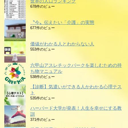
世界の人口ランキング
678件のビュー
〝今〟伝えたい「介護」の実態
677件のビュー
価値がわかる人とわからない人
553件のビュー
六甲山アスレチックパークを楽しむための持
ち物マニュアル
538件のビュー
【診断】気遣いができる人かわかる心理テス
ト
535件のビュー
ハーバード大学が発表！人生を幸せにする教
訓
371件のビュー