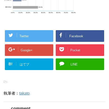
Twitter
Facebook
Google+
Pocket
B!
はてブ
LINE
-
執筆者：
takato
comment