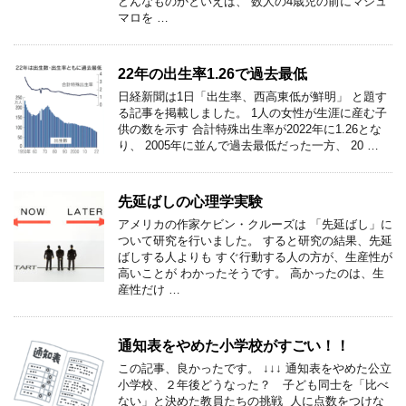
どんなものかといえば、 数人の4歳児の前にマシュ
マロを …
22年の出生率1.26で過去最低
日経新聞は1日「出生率、西高東低が鮮明」 と題す
る記事を掲載しました。 1人の女性が生涯に産む子
供の数を示す 合計特殊出生率が2022年に1.26とな
り、 2005年に並んで過去最低だった一方、 20 …
先延ばしの心理学実験
アメリカの作家ケビン・クルーズは 「先延ばし」に
ついて研究を行いました。 すると研究の結果、先延
ばしする人よりも すぐ行動する人の方が、生産性が
高いことが わかったそうです。 高かったのは、生
産性だけ …
通知表をやめた小学校がすごい！！
この記事、良かったです。 ↓↓↓ 通知表をやめた公立
小学校、２年後どうなった？ 子ども同士を「比べ
ない」と決めた教員たちの挑戦 人に点数をつけな