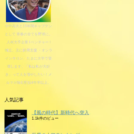
小中高大と15年間キャプテン
として 青春の全てを野球に。
人材大手企業 I ベンチャー I
独立。主に採用支援 ・オンラ
インサロン、たまに大学で登
壇します。「私は私が大好
き」って人を増やしたい！メ
ルマガ毎日配信4年半以上。
人気記事
【風の時代】新時代へ突入
1.1k件のビュー