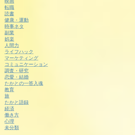
映画
転職
読書
健康・運動
時事ネタ
副業
娯楽
人間力
ライフハック
マーケティング
コミュニケーション
調査・研究
恋愛・結婚
たかとの一答入魂
教育
旅
たかと語録
経済
働き方
心理
未分類