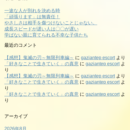
一途な人が別れを決める時
「頑張ります」は無責任！
やさしさは相手を傷つけないことじゃない。
成長スピードが遅い人は〇〇が遅い
学ばない親に育てられる不幸な子供たち
最近のコメント
【感想】鬼滅の刃～無限列車編～
に
gaziantep escort
より
「好きなことで生きていく」の真意
に
gaziantep escort
よ
り
【感想】鬼滅の刃～無限列車編～
に
gaziantep escort
より
「好きなことで生きていく」の真意
に
gaziantep escort
よ
り
「好きなことで生きていく」の真意
に
gaziantep escort
よ
り
アーカイブ
2026年8月