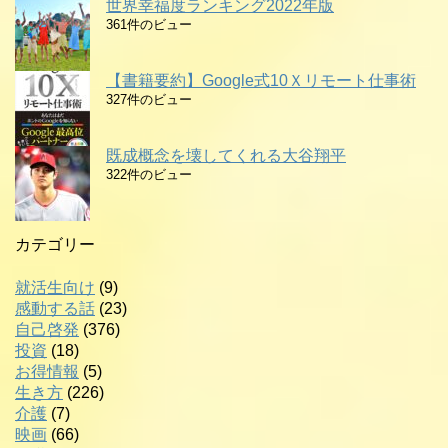
世界幸福度ランキング2022年版
361件のビュー
【書籍要約】Google式10Ｘリモート仕事術
327件のビュー
既成概念を壊してくれる大谷翔平
322件のビュー
カテゴリー
就活生向け
(9)
感動する話
(23)
自己啓発
(376)
投資
(18)
お得情報
(5)
生き方
(226)
介護
(7)
映画
(66)