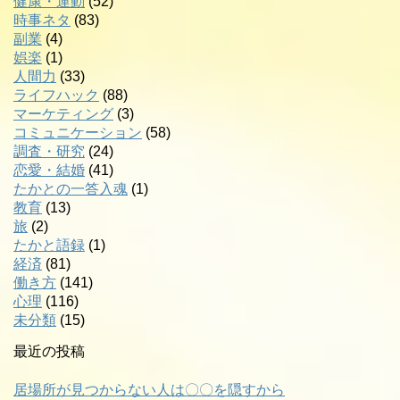
健康・運動
(52)
時事ネタ
(83)
副業
(4)
娯楽
(1)
人間力
(33)
ライフハック
(88)
マーケティング
(3)
コミュニケーション
(58)
調査・研究
(24)
恋愛・結婚
(41)
たかとの一答入魂
(1)
教育
(13)
旅
(2)
たかと語録
(1)
経済
(81)
働き方
(141)
心理
(116)
未分類
(15)
最近の投稿
居場所が見つからない人は〇〇を隠すから