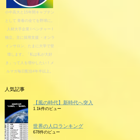
小中高大と15年間キャプテン
として 青春の全てを野球に。
人材大手企業 I ベンチャー I
独立。主に採用支援 ・オンラ
インサロン、たまに大学で登
壇します。「私は私が大好
き」って人を増やしたい！メ
ルマガ毎日配信4年半以上。
人気記事
【風の時代】新時代へ突入
1.1k件のビュー
世界の人口ランキング
678件のビュー