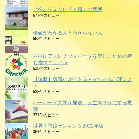
〝今〟伝えたい「介護」の実態
677件のビュー
価値がわかる人とわからない人
553件のビュー
六甲山アスレチックパークを楽しむための持
ち物マニュアル
538件のビュー
【診断】気遣いができる人かわかる心理テス
ト
535件のビュー
ハーバード大学が発表！人生を幸せにする教
訓
371件のビュー
世界幸福度ランキング2022年版
361件のビュー