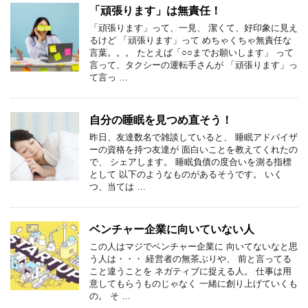
「頑張ります」は無責任！
「頑張ります」って、一見、 潔くて、好印象に見え
るけど 「頑張ります」って めちゃくちゃ無責任な
言葉。。。 たとえば「○○までお願いします」 って
言って、タクシーの運転手さんが 「頑張ります」っ
て言っ …
自分の睡眠を見つめ直そう！
昨日、友達数名で雑談していると、 睡眠アドバイザ
ーの資格を持つ友達が 面白いことを教えてくれたの
で、 シェアします。 睡眠負債の度合いを測る指標
として 以下のようなものがあるそうです。 いく
つ、当ては …
ベンチャー企業に向いていない人
この人はマジでベンチャー企業に 向いてないなと思
う人は・・・ 経営者の無茶ぶりや、 前と言ってる
こと違うことを ネガティブに捉える人。 仕事は用
意してもらうものじゃなく 一緒に創り上げていくも
の。 そ …