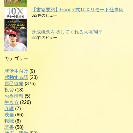
【書籍要約】Google式10Ｘリモート仕事術
327件のビュー
既成概念を壊してくれる大谷翔平
322件のビュー
カテゴリー
就活生向け
(9)
感動する話
(23)
自己啓発
(376)
投資
(18)
お得情報
(5)
生き方
(226)
介護
(7)
映画
(66)
転職
(6)
読書
(58)