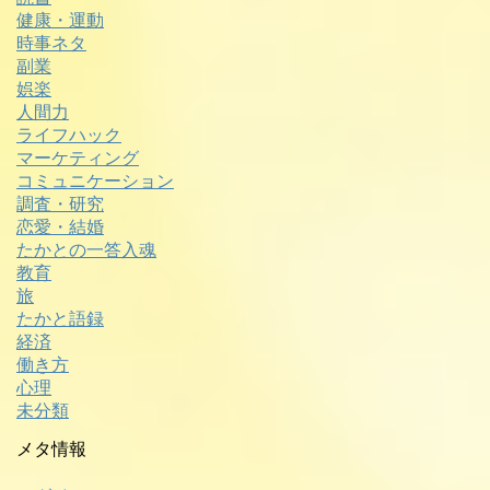
健康・運動
時事ネタ
副業
娯楽
人間力
ライフハック
マーケティング
コミュニケーション
調査・研究
恋愛・結婚
たかとの一答入魂
教育
旅
たかと語録
経済
働き方
心理
未分類
メタ情報