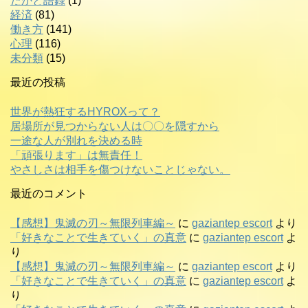
たかと語録
(1)
経済
(81)
働き方
(141)
心理
(116)
未分類
(15)
最近の投稿
世界が熱狂するHYROXって？
居場所が見つからない人は〇〇を隠すから
一途な人が別れを決める時
「頑張ります」は無責任！
やさしさは相手を傷つけないことじゃない。
最近のコメント
【感想】鬼滅の刃～無限列車編～
に
gaziantep escort
より
「好きなことで生きていく」の真意
に
gaziantep escort
よ
り
【感想】鬼滅の刃～無限列車編～
に
gaziantep escort
より
「好きなことで生きていく」の真意
に
gaziantep escort
よ
り