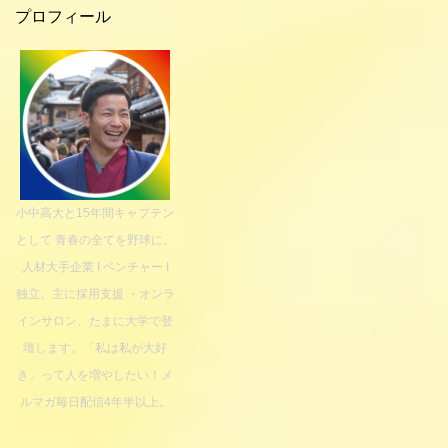
プロフィール
小中高大と15年間キャプテン
として 青春の全てを野球に。
人材大手企業 I ベンチャー I
独立。主に採用支援 ・オンラ
インサロン、たまに大学で登
壇します。「私は私が大好
き」って人を増やしたい！メ
ルマガ毎日配信4年半以上。