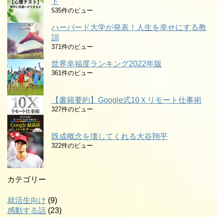
ト
535件のビュー
ハーバード大学が発表！人生を幸せにする教
訓
371件のビュー
世界幸福度ランキング2022年版
361件のビュー
【書籍要約】Google式10Ｘリモート仕事術
327件のビュー
既成概念を壊してくれる大谷翔平
322件のビュー
カテゴリー
就活生向け
(9)
感動する話
(23)