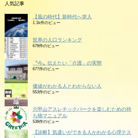
人気記事
【風の時代】新時代へ突入
1.1k件のビュー
世界の人口ランキング
678件のビュー
〝今〟伝えたい「介護」の実態
677件のビュー
価値がわかる人とわからない人
553件のビュー
六甲山アスレチックパークを楽しむための持
ち物マニュアル
538件のビュー
【診断】気遣いができる人かわかる心理テス