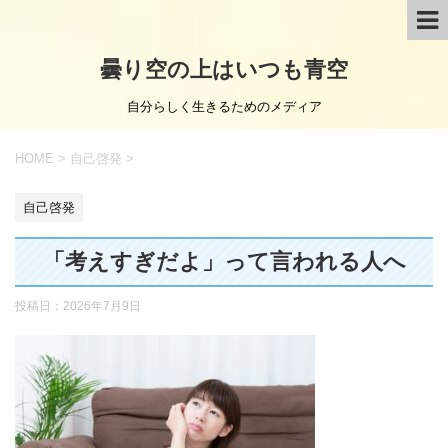
曇り空の上はいつも青空
自分らしく生きるためのメディア
HOME
>
自己啓発
>
自己啓発
「考えすぎだよ」って言われる人へ
投稿日：
2026年7月9日