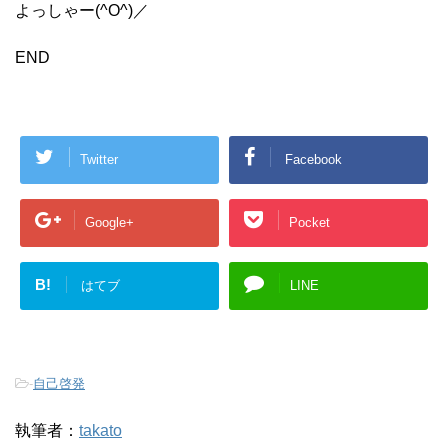
よっしゃー(^O^)／
END
Twitter
Facebook
Google+
Pocket
B!
はてブ
LINE
-
自己啓発
執筆者：
takato