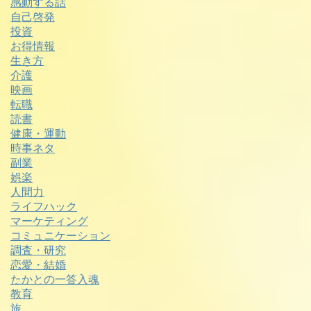
感動する話
自己啓発
投資
お得情報
生き方
介護
映画
転職
読書
健康・運動
時事ネタ
副業
娯楽
人間力
ライフハック
マーケティング
コミュニケーション
調査・研究
恋愛・結婚
たかとの一答入魂
教育
旅