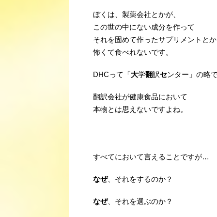
ぼくは、製薬会社とかが、
この世の中にない成分を作って
それを固めて作ったサプリメントとか
怖くて食べれないです。
DHCって「
大
学
翻
訳
セ
ンター」の略
翻訳会社が健康食品において
本物とは思えないですよね。
・
？
すべてにおいて言えることですが…
なぜ
、それをするのか？
なぜ
、それを選ぶのか？