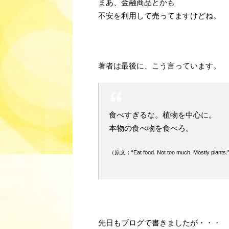
まあ、金融商品とかも
不安を利用して売ってますけどね。
・
？
著者は最後に、こう言っています。
食べすぎるな。植物を中心に。
本物の食べ物を食べろ。
（原文：“Eat food. Not too much. Mostly plants
・
？
先日もブログで書きましたが・・・