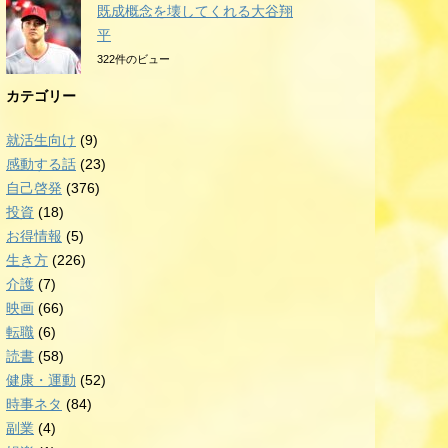
既成概念を壊してくれる大谷翔
平
322件のビュー
カテゴリー
就活生向け
(9)
感動する話
(23)
自己啓発
(376)
投資
(18)
お得情報
(5)
生き方
(226)
介護
(7)
映画
(66)
転職
(6)
読書
(58)
健康・運動
(52)
時事ネタ
(84)
副業
(4)