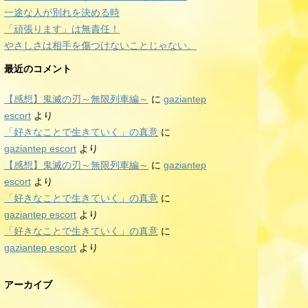
一途な人が別れを決める時
「頑張ります」は無責任！
やさしさは相手を傷つけないことじゃない。
最近のコメント
【感想】鬼滅の刃～無限列車編～
に
gaziantep
escort
より
「好きなことで生きていく」の真意
に
gaziantep escort
より
【感想】鬼滅の刃～無限列車編～
に
gaziantep
escort
より
「好きなことで生きていく」の真意
に
gaziantep escort
より
「好きなことで生きていく」の真意
に
gaziantep escort
より
アーカイブ