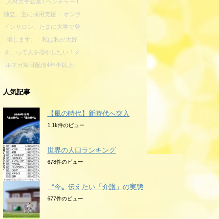
人材大手企業 I ベンチャー I
独立。主に採用支援 ・オンラ
インサロン、たまに大学で登
壇します。「私は私が大好
き」って人を増やしたい！メ
ルマガ毎日配信4年半以上。
人気記事
【風の時代】新時代へ突入
1.1k件のビュー
世界の人口ランキング
678件のビュー
〝今〟伝えたい「介護」の実態
677件のビュー