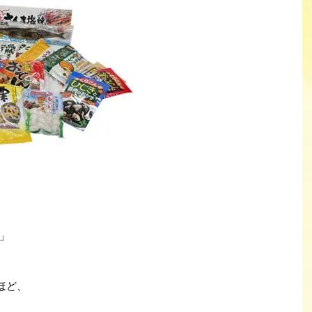
」
ほど、