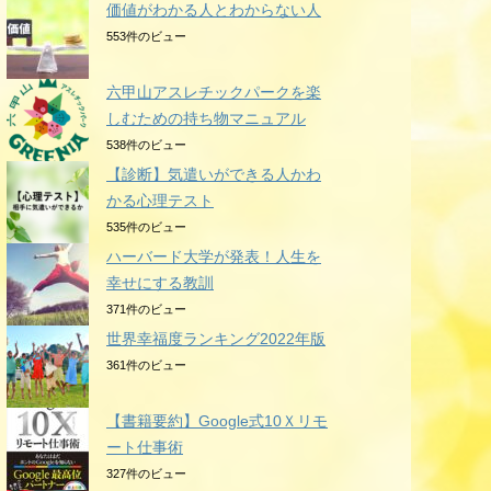
価値がわかる人とわからない人
553件のビュー
六甲山アスレチックパークを楽
しむための持ち物マニュアル
538件のビュー
【診断】気遣いができる人かわ
かる心理テスト
535件のビュー
ハーバード大学が発表！人生を
幸せにする教訓
371件のビュー
世界幸福度ランキング2022年版
361件のビュー
【書籍要約】Google式10Ｘリモ
ート仕事術
327件のビュー