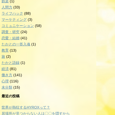
娯楽
(1)
人間力
(33)
ライフハック
(88)
マーケティング
(3)
コミュニケーション
(58)
調査・研究
(24)
恋愛・結婚
(41)
たかとの一答入魂
(1)
教育
(13)
旅
(2)
たかと語録
(1)
経済
(81)
働き方
(141)
心理
(116)
未分類
(15)
最近の投稿
世界が熱狂するHYROXって？
居場所が見つからない人は〇〇を隠すから