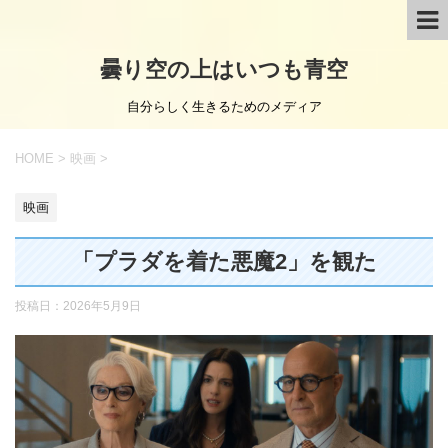
曇り空の上はいつも青空
自分らしく生きるためのメディア
HOME
>
映画
>
映画
「プラダを着た悪魔2」を観た
投稿日：
2026年5月9日