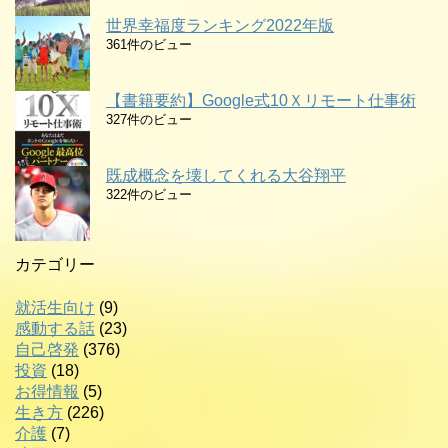
世界幸福度ランキング2022年版
361件のビュー
【書籍要約】Google式10Ｘリモート仕事術
327件のビュー
既成概念を壊してくれる大谷翔平
322件のビュー
カテゴリー
就活生向け
(9)
感動する話
(23)
自己啓発
(376)
投資
(18)
お得情報
(5)
生き方
(226)
介護
(7)