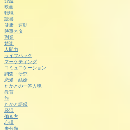
介護
映画
転職
読書
健康・運動
時事ネタ
副業
娯楽
人間力
ライフハック
マーケティング
コミュニケーション
調査・研究
恋愛・結婚
たかとの一答入魂
教育
旅
たかと語録
経済
働き方
心理
未分類