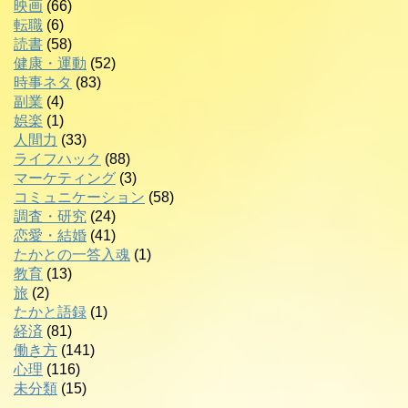
映画
(66)
転職
(6)
読書
(58)
健康・運動
(52)
時事ネタ
(83)
副業
(4)
娯楽
(1)
人間力
(33)
ライフハック
(88)
マーケティング
(3)
コミュニケーション
(58)
調査・研究
(24)
恋愛・結婚
(41)
たかとの一答入魂
(1)
教育
(13)
旅
(2)
たかと語録
(1)
経済
(81)
働き方
(141)
心理
(116)
未分類
(15)