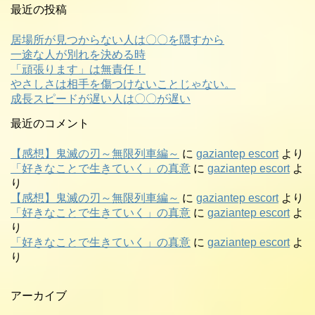
最近の投稿
居場所が見つからない人は〇〇を隠すから
一途な人が別れを決める時
「頑張ります」は無責任！
やさしさは相手を傷つけないことじゃない。
成長スピードが遅い人は〇〇が遅い
最近のコメント
【感想】鬼滅の刃～無限列車編～
に
gaziantep escort
より
「好きなことで生きていく」の真意
に
gaziantep escort
よ
り
【感想】鬼滅の刃～無限列車編～
に
gaziantep escort
より
「好きなことで生きていく」の真意
に
gaziantep escort
よ
り
「好きなことで生きていく」の真意
に
gaziantep escort
よ
り
アーカイブ