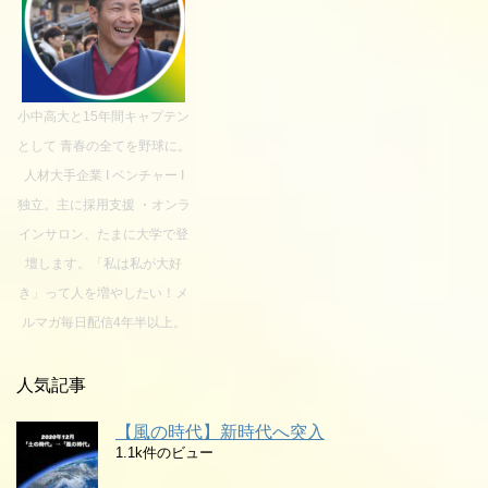
小中高大と15年間キャプテン
として 青春の全てを野球に。
人材大手企業 I ベンチャー I
独立。主に採用支援 ・オンラ
インサロン、たまに大学で登
壇します。「私は私が大好
き」って人を増やしたい！メ
ルマガ毎日配信4年半以上。
人気記事
【風の時代】新時代へ突入
1.1k件のビュー