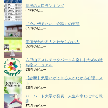
世界の人口ランキング
678件のビュー
〝今〟伝えたい「介護」の実態
677件のビュー
価値がわかる人とわからない人
553件のビュー
六甲山アスレチックパークを楽しむための持
ち物マニュアル
538件のビュー
【診断】気遣いができる人かわかる心理テス
ト
535件のビュー
ハーバード大学が発表！人生を幸せにする教
訓
371件のビュー