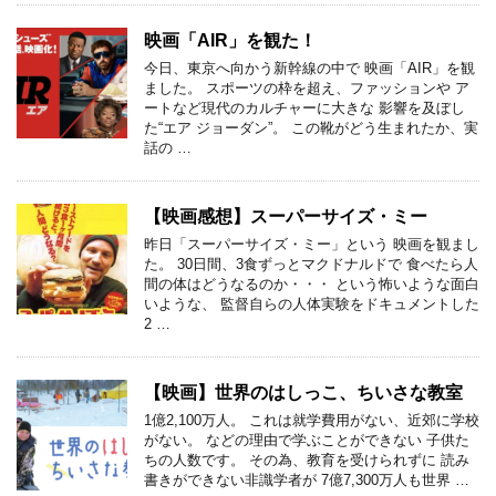
映画「AIR」を観た！
今日、東京へ向かう新幹線の中で 映画「AIR」を観
ました。 スポーツの枠を超え、ファッションや ア
ートなど現代のカルチャーに大きな 影響を及ぼし
た“エア ジョーダン”。 この靴がどう生まれたか、実
話の …
【映画感想】スーパーサイズ・ミー
昨日「スーパーサイズ・ミー」という 映画を観まし
た。 30日間、3食ずっとマクドナルドで 食べたら人
間の体はどうなるのか・・・ という怖いような面白
いような、 監督自らの人体実験をドキュメントした
2 …
【映画】世界のはしっこ、ちいさな教室
1億2,100万人。 これは就学費用がない、近郊に学校
がない。 などの理由で学ぶことができない 子供た
ちの人数です。 その為、教育を受けられずに 読み
書きができない非識学者が 7億7,300万人も世界 …