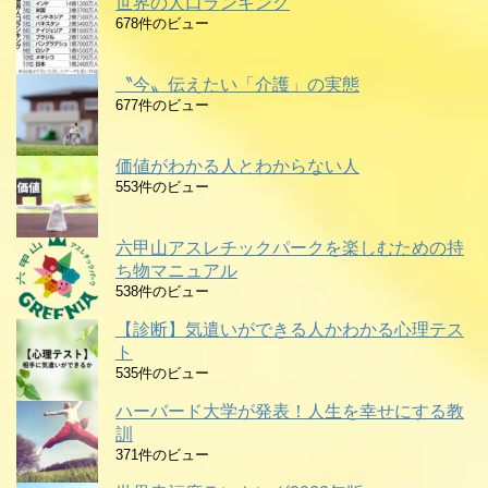
世界の人口ランキング
678件のビュー
〝今〟伝えたい「介護」の実態
677件のビュー
価値がわかる人とわからない人
553件のビュー
六甲山アスレチックパークを楽しむための持
ち物マニュアル
538件のビュー
【診断】気遣いができる人かわかる心理テス
ト
535件のビュー
ハーバード大学が発表！人生を幸せにする教
訓
371件のビュー