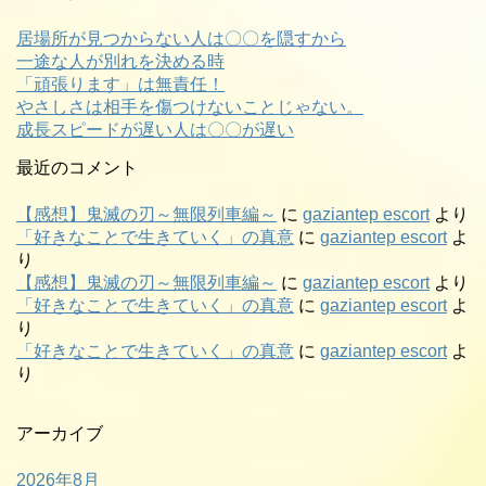
居場所が見つからない人は〇〇を隠すから
一途な人が別れを決める時
「頑張ります」は無責任！
やさしさは相手を傷つけないことじゃない。
成長スピードが遅い人は〇〇が遅い
最近のコメント
【感想】鬼滅の刃～無限列車編～
に
gaziantep escort
より
「好きなことで生きていく」の真意
に
gaziantep escort
よ
り
【感想】鬼滅の刃～無限列車編～
に
gaziantep escort
より
「好きなことで生きていく」の真意
に
gaziantep escort
よ
り
「好きなことで生きていく」の真意
に
gaziantep escort
よ
り
アーカイブ
2026年8月