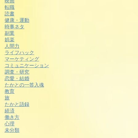
映画
転職
読書
健康・運動
時事ネタ
副業
娯楽
人間力
ライフハック
マーケティング
コミュニケーション
調査・研究
恋愛・結婚
たかとの一答入魂
教育
旅
たかと語録
経済
働き方
心理
未分類