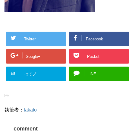
Twitter
Facebook
Google+
Pocket
B!
はてブ
LINE
-
執筆者：
takato
comment