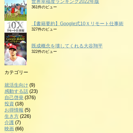
世界幸福度ランキング2022年版
361件のビュー
【書籍要約】Google式10Ｘリモート仕事術
327件のビュー
既成概念を壊してくれる大谷翔平
322件のビュー
カテゴリー
就活生向け
(9)
感動する話
(23)
自己啓発
(376)
投資
(18)
お得情報
(5)
生き方
(226)
介護
(7)
映画
(66)