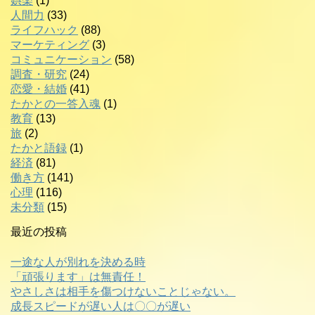
娯楽
(1)
人間力
(33)
ライフハック
(88)
マーケティング
(3)
コミュニケーション
(58)
調査・研究
(24)
恋愛・結婚
(41)
たかとの一答入魂
(1)
教育
(13)
旅
(2)
たかと語録
(1)
経済
(81)
働き方
(141)
心理
(116)
未分類
(15)
最近の投稿
一途な人が別れを決める時
「頑張ります」は無責任！
やさしさは相手を傷つけないことじゃない。
成長スピードが遅い人は〇〇が遅い