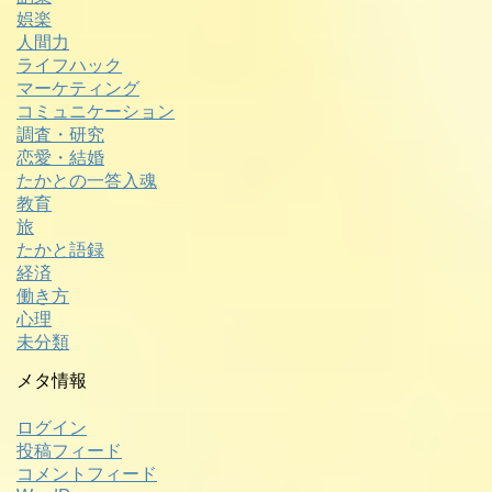
娯楽
人間力
ライフハック
マーケティング
コミュニケーション
調査・研究
恋愛・結婚
たかとの一答入魂
教育
旅
たかと語録
経済
働き方
心理
未分類
メタ情報
ログイン
投稿フィード
コメントフィード