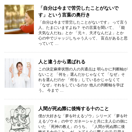
「自分は今まで苦労したことがないで
す」という言葉の奥行き
「自分は今まで苦労したことがないです」 って言う
人、たまにいますよね？ その言葉を聞いて、 「能
天気な人だね」とか 「元々、天才なんだよ」とか
心の中でジャッジしちゃう人って、 盲点があると思
っていて …
人と違うから選ばれる
この決定麻痺状態の人の共通点は 明らかに判断軸が
ないこと 「何を」選んだかじゃなくて 「なぜ」そ
れを選んだのか 「何を」しているかじゃなくて
「なぜ」それをしているのか 他人の判断軸を学ぼ
う。 今まで …
人間が死ぬ際に後悔する十のこと
僕が大好きな「夢を叶えるゾウ」シリーズ 「夢を叶
えるゾウ４」の中で ガネーシャと共に主人公の側に
いた 「死神の教え」のうち、 「人間が死ぬ際に後
悔する十のこと」 が、とても心に響くので 引用さ