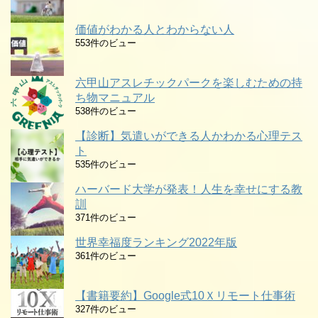
価値がわかる人とわからない人
553件のビュー
六甲山アスレチックパークを楽しむための持
ち物マニュアル
538件のビュー
【診断】気遣いができる人かわかる心理テス
ト
535件のビュー
ハーバード大学が発表！人生を幸せにする教
訓
371件のビュー
世界幸福度ランキング2022年版
361件のビュー
【書籍要約】Google式10Ｘリモート仕事術
327件のビュー