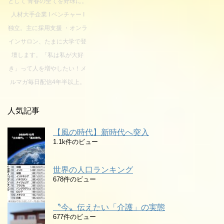
として 青春の全てを野球に。
人材大手企業 I ベンチャー I
独立。主に採用支援 ・オンラ
インサロン、たまに大学で登
壇します。「私は私が大好
き」って人を増やしたい！メ
ルマガ毎日配信4年半以上。
人気記事
【風の時代】新時代へ突入
1.1k件のビュー
世界の人口ランキング
678件のビュー
〝今〟伝えたい「介護」の実態
677件のビュー