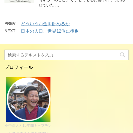
せていた …
PREV
どういうお金を貯めるか
NEXT
日本の人口、世界12位に後退
プロフィール
小中高大と15年間キャプテン