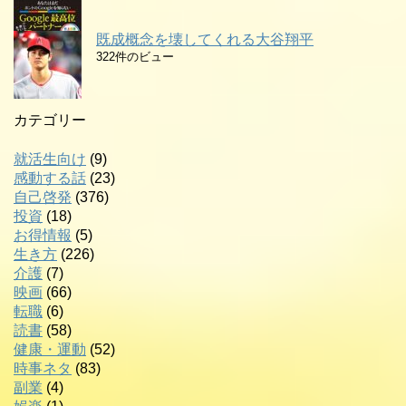
既成概念を壊してくれる大谷翔平
322件のビュー
カテゴリー
就活生向け
(9)
感動する話
(23)
自己啓発
(376)
投資
(18)
お得情報
(5)
生き方
(226)
介護
(7)
映画
(66)
転職
(6)
読書
(58)
健康・運動
(52)
時事ネタ
(83)
副業
(4)