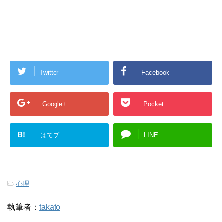
Twitter
Facebook
Google+
Pocket
B!
はてブ
LINE
-
心理
執筆者：
takato