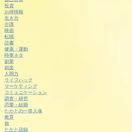
投資
お得情報
生き方
介護
映画
転職
読書
健康・運動
時事ネタ
副業
娯楽
人間力
ライフハック
マーケティング
コミュニケーション
調査・研究
恋愛・結婚
たかとの一答入魂
教育
旅
たかと語録