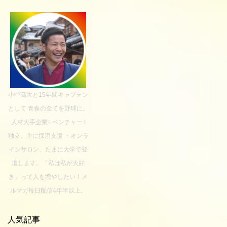
小中高大と15年間キャプテン
として 青春の全てを野球に。
人材大手企業 I ベンチャー I
独立。主に採用支援 ・オンラ
インサロン、たまに大学で登
壇します。「私は私が大好
き」って人を増やしたい！メ
ルマガ毎日配信4年半以上。
人気記事