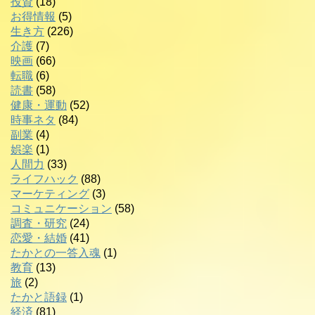
投資
(18)
お得情報
(5)
生き方
(226)
介護
(7)
映画
(66)
転職
(6)
読書
(58)
健康・運動
(52)
時事ネタ
(84)
副業
(4)
娯楽
(1)
人間力
(33)
ライフハック
(88)
マーケティング
(3)
コミュニケーション
(58)
調査・研究
(24)
恋愛・結婚
(41)
たかとの一答入魂
(1)
教育
(13)
旅
(2)
たかと語録
(1)
経済
(81)