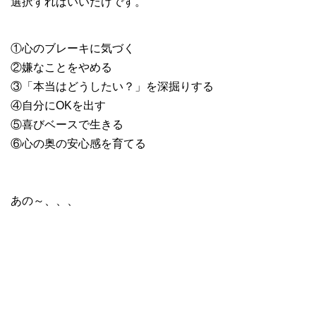
選択すればいいだけです。
・
①心のブレーキに気づく
②嫌なことをやめる
③「本当はどうしたい？」を深掘りする
④自分にOKを出す
⑤喜びベースで生きる
⑥心の奥の安心感を育てる
・
・
・
あの～、、、
・
・
・
・
・
・