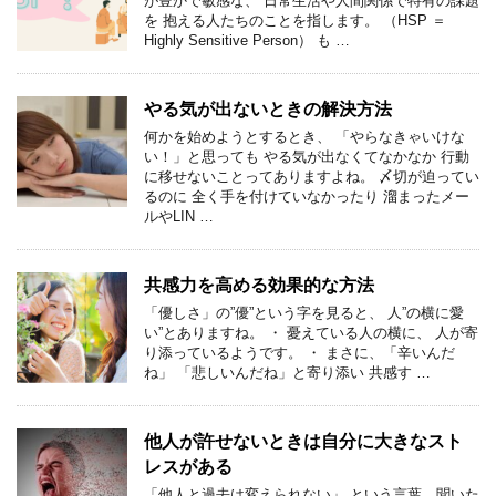
が豊かで敏感な、 日常生活や人間関係で特有の課題
を 抱える人たちのことを指します。 （HSP ＝
Highly Sensitive Person） も …
やる気が出ないときの解決方法
何かを始めようとするとき、 「やらなきゃいけな
い！」と思っても やる気が出なくてなかなか 行動
に移せないことってありますよね。 〆切が迫ってい
るのに 全く手を付けていなかったり 溜まったメー
ルやLIN …
共感力を高める効果的な方法
「優しさ」の”優”という字を見ると、 人”の横に愛
い”とありますね。 ・ 憂えている人の横に、 人が寄
り添っているようです。 ・ まさに、「辛いんだ
ね」 「悲しいんだね」と寄り添い 共感す …
他人が許せないときは自分に大きなスト
レスがある
「他人と過去は変えられない」 という言葉、聞いた