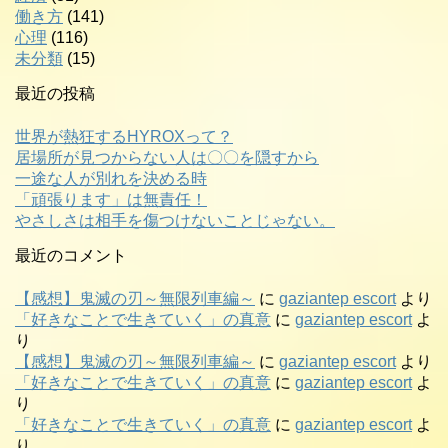
働き方
(141)
心理
(116)
未分類
(15)
最近の投稿
世界が熱狂するHYROXって？
居場所が見つからない人は〇〇を隠すから
一途な人が別れを決める時
「頑張ります」は無責任！
やさしさは相手を傷つけないことじゃない。
最近のコメント
【感想】鬼滅の刃～無限列車編～
に
gaziantep escort
より
「好きなことで生きていく」の真意
に
gaziantep escort
よ
り
【感想】鬼滅の刃～無限列車編～
に
gaziantep escort
より
「好きなことで生きていく」の真意
に
gaziantep escort
よ
り
「好きなことで生きていく」の真意
に
gaziantep escort
よ
り