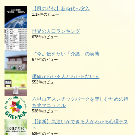
【風の時代】新時代へ突入
1.1k件のビュー
世界の人口ランキング
678件のビュー
〝今〟伝えたい「介護」の実態
677件のビュー
価値がわかる人とわからない人
553件のビュー
六甲山アスレチックパークを楽しむための持
ち物マニュアル
538件のビュー
【診断】気遣いができる人かわかる心理テス
ト
535件のビュー