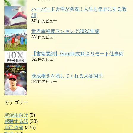
ハーバード大学が発表！人生を幸せにする教
訓
371件のビュー
世界幸福度ランキング2022年版
361件のビュー
【書籍要約】Google式10Ｘリモート仕事術
327件のビュー
既成概念を壊してくれる大谷翔平
322件のビュー
カテゴリー
就活生向け
(9)
感動する話
(23)
自己啓発
(376)